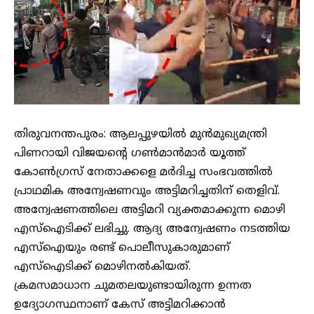
തിരുവനന്തപുരം: ആലപ്പുഴയിൽ മുൻമുഖ്യമന്ത്രി
പിണറായി വിജയൻ്റെ ഗൺമാൻമാർ യൂത്ത്
കോൺഗ്രസ് നേതാക്കളെ മ‍ർദിച്ച സംഭവത്തിൽ
പ്രാഥമിക അന്വേഷണവും അട്ടിമറിച്ചതിന് തെളിവ്.
അന്വേഷണത്തിലെ അട്ടിമറി വ്യക്തമാക്കുന്ന മൊഴി
എസ്ഐടിക്ക് ലഭിച്ചു. ആദ്യ അന്വേഷണം നടത്തിയ
എസ്ഐയും രണ്ട് പൊലീസുകാരുമാണ്
എസ്ഐടിക്ക് മൊഴിനൽകിയത്.
ക്രമസമാധാന ചുമതലയുണ്ടായിരുന്ന ഉന്നത
ഉദ്യോഗസ്ഥനാണ് കേസ് അട്ടിമറിക്കാൻ