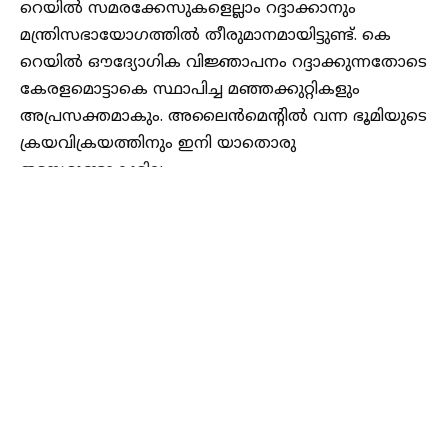
റെയിൽ സമരക്കേസുകളെല്ലാം റദ്ദാക്കാനും
മന്ത്രിസഭായോഗത്തിൽ തീരുമാനമായിട്ടുണ്ട്. കെ
റെയിൽ ഔദ്യോഗിക വിജ്ഞാപനം റദ്ദാക്കുന്നതോടെ
കേരളമൊട്ടാകെ സ്ഥാപിച്ച മഞ്ഞക്കുറ്റികളും
അപ്രസക്തമാകും. അലൈൻമെൻ്റിൽ വന്ന ഭൂമിയുടെ
ക്രയവിക്രയത്തിനും ഇനി യാതൊരു
തടസ്സമുണ്ടാകുമില്ല.
അതേസമയം സിൽവർ ലൈനിന് ബദൽ പദ്ധതി
വരുമെന്ന് മുഖ്യമന്ത്രി വിഡി സതീശൻ പറഞ്ഞു.
കൃത്യമായ ഡിപിആർ ഇല്ലാത്തതും വലിയ
പാരിസ്ഥിതിക ദുരന്തത്തിലും വഴിവയ്ക്കാവുന്ന
പദ്ധതിയായിരുന്നു സിൽവർ ലൈൻ. ഏതാണ്ട് 300
കിലോമീറ്റർ കേരളത്തെ വിഭജിച്ചാണ് ഈ റെയിൽവേ
Continue Reading
ലൈൻ പദ്ധതി നടപ്പാക്കാൻ തീരുമാനിച്ചത്.
പലയിടത്തും വലിയ വെള്ളപ്പൊക്കത്തിന് പദ്ധതി
കാരണമായേക്കും. ഈ സാഹചര്യത്തിലാണ്
സിൽവർലൈൻ പിൻവലിച്ചത്. പിണറായി സർക്കാർ