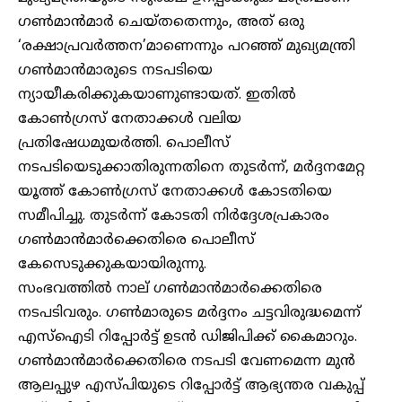
ഗൺമാൻമാർ ചെയ്തതെന്നും, അത് ഒരു
‘രക്ഷാപ്രവർത്തന’മാണെന്നും പറഞ്ഞ് മുഖ്യമന്ത്രി
ഗൺമാൻമാരുടെ നടപടിയെ
ന്യായീകരിക്കുകയാണുണ്ടായത്. ഇതിൽ
കോൺഗ്രസ് നേതാക്കൾ വലിയ
പ്രതിഷേധമുയർത്തി. പൊലീസ്
നടപടിയെടുക്കാതിരുന്നതിനെ തുടർന്ന്, മർദ്ദനമേറ്റ
യൂത്ത് കോൺഗ്രസ് നേതാക്കൾ കോടതിയെ
സമീപിച്ചു. തുടർന്ന് കോടതി നിർദ്ദേശപ്രകാരം
ഗൺമാൻമാർക്കെതിരെ പൊലീസ്
കേസെടുക്കുകയായിരുന്നു.
സംഭവത്തിൽ നാല് ഗൺമാൻമാർക്കെതിരെ
നടപടിവരും. ഗൺമാരുടെ മർദ്ദനം ചട്ടവിരുദ്ധമെന്ന്
എസ്ഐടി റിപ്പോർട്ട് ഉടൻ ഡിജിപിക്ക് കൈമാറും.
ഗൺമാൻമാർക്കെതിരെ നടപടി വേണമെന്ന മുൻ
ആലപ്പുഴ എസ്പിയുടെ റിപ്പോർട്ട് ആഭ്യന്തര വകുപ്പ്