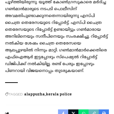
പൂഴ്ത്തിയിരുന്നു. യൂത്ത് കോൺഗ്രസുകാരെ മർദിച്ച
ഗൺമാൻമാരുടെ നടപടി പൊലീസിന്
അവമതിപുണ്ടാക്കുന്നതെന്നായിരുന്നു എസ്പി
ചൈത്ര തെരേസയുടെ റിപ്പോർട്ട്. എസ്പി ചൈത്ര
തെരേസയുടെ റിപ്പോർട്ട് ഉണ്ടായിട്ടും ഗൺമാരായ
അനിലിനെയും സന്ദീപിനെയും സംരക്ഷിച്ചു. റിപ്പോർട്ട്
നൽകിയ ശേഷം ചൈത്ര തെരേസയെ
ആലപ്പുഴയിൽ നിന്നും മാറ്റി. ഗൺമാൻമാർക്കെതിരെ
എഫ്ഐആർ ഇട്ടപ്പോഴും സ്പെഷ്യൽ റിപ്പോർട്ട്
ഡിജിപിക്ക് നൽകിയില്ല. രണ്ട് പേരും ഇപ്പോഴും
പിണറായി വിജയനൊപ്പം തുടരുകയാണ്.
TAGGED:
alappuzha
kerala police