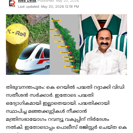
Web Desk
Published: May 20, 2026
Last updated: May 20, 2026 12:18 PM
തിരുവനന്തപുരം: കെ റെയിൽ പദ്ധതി റദ്ദാക്കി വിഡി
സതീശൻ സർക്കാർ. ഇതോടെ പദ്ധതി
ഒദ്യോഗികമായി ഇല്ലാതെയായി. പദ്ധതിക്കായി
സ്ഥാപിച്ച മഞ്ഞക്കുറ്റികൾ നീക്കാൻ
മന്ത്രിസഭായോഗം റവന്യൂ വകുപ്പിന് നിർദേശം
നൽകി. ഇതോടൊപ്പം പൊലീസ് രജിസ്റ്റർ ചെയ്ത കെ