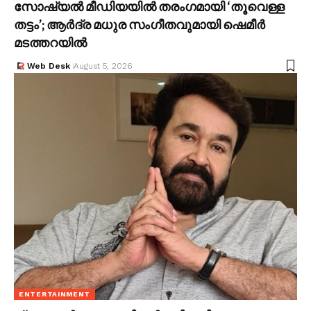
സോഷ്യൽ മീഡിയയിൽ തരംഗമായി ‘തൂവെള്ള
തട്ടം’; ആർദ്ര മധുര സംഗീതവുമായി ഷെമീർ
മടത്തറയിൽ
Web Desk
August 5, 2026
ENTERTAINMENT