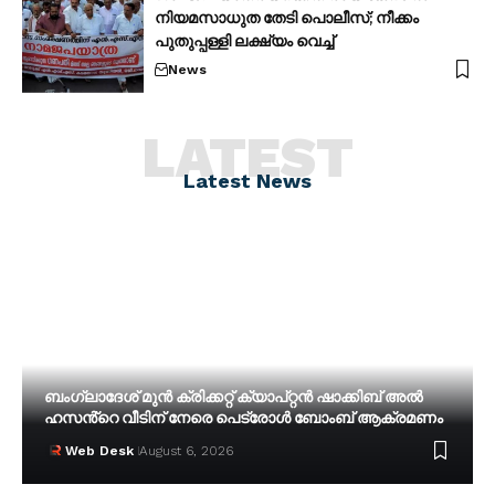
നിയമസാധുത തേടി പൊലീസ്; നീക്കം
പുതുപ്പള്ളി ലക്ഷ്യം വെച്ച്
News
LATEST
Latest News
ബംഗ്ലാദേശ് മുൻ ക്രിക്കറ്റ് ക്യാപ്റ്റൻ ഷാക്കിബ് അൽ
ഹസൻ്റെ വീടിന് നേരെ പെട്രോൾ ബോംബ് ആക്രമണം
Web Desk
August 6, 2026