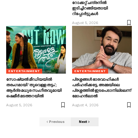
റോക്കറ്റ് ചന്ദ്രനിൽ
ഇടിച്ചിറങ്ങിയതായി
റിപ്പോർട്ടുകൾ
August 5, 2026
ENTERTAINMENT
ENTERTAINMENT
സോഷ്യൽ മീഡിയയിൽ
പ്രശ്നങ്ങൾ ഭാരവാഹികൾ
തരംഗമായി ‘തൂവെള്ള തട്ടം’;
പരിഹരിക്കട്ടേ, അമ്മയിലെ
ആർദ്ര മധുര സംഗീതവുമായി
പ്രശ്നത്തിൽ ഇടപെടാനില്ലെന്ന്
ഷെമീർ മടത്തറയിൽ
മോഹൻലാൽ
August 5, 2026
August 4, 2026
Previous
Next