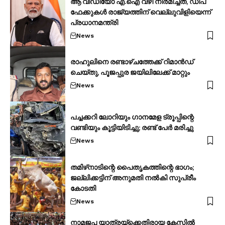
ആ വീഡിയോ എ.ഐ വഴി നിര്‍മിച്ചത്, ഡീപ്
ഫേക്കുകള്‍ രാജ്യത്തിന് വെല്ലുവിളിയെന്ന്
പ്രധാനമന്ത്രി
News
രാഹുലിനെ രണ്ടാഴ്ചത്തേക്ക് റിമാൻഡ്
ചെയ്തു, പൂജപ്പുര ജയിലിലേക്ക് മാറ്റും
News
പച്ചക്കറി ലോറിയും ഗാനമേള ട്രൂപ്പിന്റെ
വണ്ടിയും കൂട്ടിയിടിച്ചു; രണ്ട് പേര്‍ മരിച്ചു
News
തമിഴ്‌നാടിന്റെ പൈതൃകത്തിന്റെ ഭാഗം;
ജല്ലിക്കട്ടിന് അനുമതി നല്‍കി സുപ്രീം
കോടതി
News
നാമജപ യാത്രയ്‌ക്കെതിരായ കേസില്‍