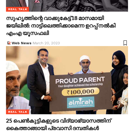
REAL TALK
സുഹൃത്തിന്റെ വാക്കുകേട്ട് 18 മാസമായി
ജയിലിൽ: നാട്ടിലെത്തിക്കാമെന്ന ഉറപ്പ് നൽകി
എംഎ യൂസഫലി
Web News
March 20, 2023
REAL TALK
25 പെൺകുട്ടികളുടെ വിദ്യാഭ്യാസത്തിന്
കൈത്താങ്ങായി പ്രവാസി ദമ്പതികൾ