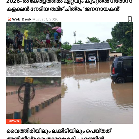
2026-ൽ കേരളത്തിൽ ഏറ്റവും കൂടുതൽ ഗ്രോസ്
കളക്ഷൻ നേടിയ തമിഴ് ചിത്രം ‘ജനനായകൻ’
Web Desk
August 1, 2026
NEWS
വൈത്തിരിയിലും ലക്കിടിയിലും പെയ്തത്
അതിതീവ്ര മഴ; താമരശ്ശേരി ചുരത്തിൽ