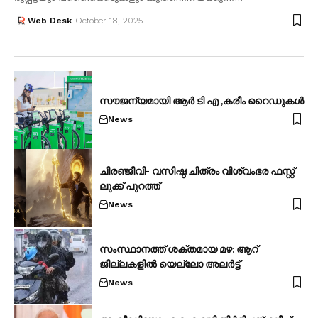
Web Desk
October 18, 2025
സൗജന്യമായി ആർ ടി എ ,കരീം റൈഡുകൾ
News
ചിരഞ്ജീവി- വസിഷ്ഠ ചിത്രം വിശ്വംഭര ഫസ്റ്റ്
ലുക്ക് പുറത്ത്
News
സംസ്ഥാനത്ത് ശക്തമായ മഴ: ആറ്
ജില്ലകളില്‍ യെല്ലോ അലര്‍ട്ട്
News