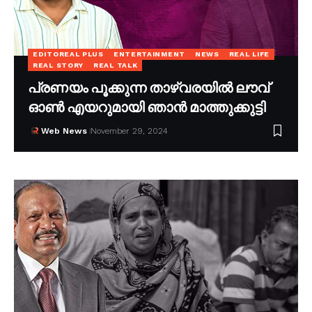
EDITOREAL PLUS
ENTERTAINMENT
NEWS
REAL LIFE
REAL STORY
REAL TALK
പ്രണയം പൂക്കുന്ന താഴ്വരയിൽ ലൗവ്
ഓൺ എയറുമായി ഞാൻ മാത്തുക്കുട്ടി
Web News
November 29, 2024