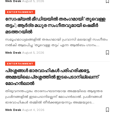
Web Desk
August 5, 2026
ENTERTAINMENT
സോഷ്യൽ മീഡിയയിൽ തരംഗമായി ‘തൂവെള്ള
തട്ടം’; ആർദ്ര മധുര സംഗീതവുമായി ഷെമീർ
മടത്തറയിൽ
സമൂഹമാധ്യമങ്ങളിൽ തരംഗമായി പ്രവാസി മലയാളി സംഗീതം
നൽകി ആലപിച്ച ‘തൂവെള്ള തട്ടം’ എന്ന ആൽബം ഗാനം.…
Web Desk
August 5, 2026
ENTERTAINMENT
പ്രശ്നങ്ങൾ ഭാരവാഹികൾ പരിഹരിക്കട്ടേ,
അമ്മയിലെ പ്രശ്നത്തിൽ ഇടപെടാനില്ലെന്ന്
മോഹൻലാൽ
തിരുവനന്തപുരം: താരസംഘടനയായ അമ്മയിലെ ആഭ്യന്തര
പ്രശ്നങ്ങളിൽ ഇടപെടാനില്ലെന്ന് മോഹൻലാൽ. പ്രശ്നങ്ങൾ
ഭാരവാഹികൾ തമ്മിൽ തീർക്കട്ടേയെന്നും അമ്മയുടെ…
Web Desk
August 4, 2026