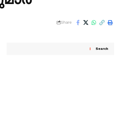
Share
Search
Recent Posts
ബംഗ്ലാദേശ് മുൻ ക്രിക്കറ്റ് ക്യാപ്റ്റൻ ഷാക്കിബ്
അൽ ഹസൻ്റെ വീടിന് നേരെ പെട്രോൾ ബോംബ്
ആക്രമണം
സ്പേസ് എക്സ് ഫാൽക്കൺ റോക്കറ്റ് ചന്ദ്രനിൽ
ഇടിച്ചിറങ്ങിയതായി റിപ്പോർട്ടുകൾ