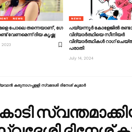
MENT
NEWS
NEWS
്മളെ പോലെ തന്നെയാണ്’, ഗേ
പയ്യന്നൂർ കോളേജിൽ രണ്ട
്രണ്ട് വേണമെന്ന് ദിയ കൃഷ്ണ
വിദ്യാർത്ഥിയെ സീനിയർ
വിദ്യാർത്ഥികൾ റാ​ഗ് ചെയ
, 2023
പരാതി
July 14, 2024
ഗ്യവാൻ കരുനാ​ഗപ്പളളി സ്വദേശി ദിനേശ് കുമാർ
കോടി സ്വന്തമാക്ക
സ്വദേശി ദിനേശ് ക