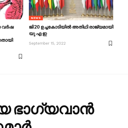
NEWS
ാ വർഷ
ജി 20 ഉച്ചകോടിയിൽ അതിഥി രാജ്യമായി
യു എ ഇ
്തതായി
September 15, 2022
ിയ ഭാ​ഗ്യവാൻ
ുമാർ