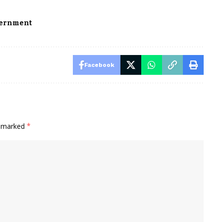
vernment
Facebook
e marked
*