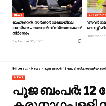
NEWS
ENTERTAIN
ബഹ്‌റൈൻ: സർക്കാർ മേഖലയിലെ
‘അവര്‍ നമ
ഓവർടൈം അലവൻസ് നിർത്തലാക്കാൻ
ബെസ്റ്റ് ഫ
നിർദേശം
December 6
September 25, 2022
Editoreal
>
News
>
പൂജ ബംപർ: 12 കോടി സ്വന്തമാക്കിയ ഭാ​
NEWS
പൂജ ബംപർ: 12 
കരുനാ​ഗപ്പളളി 