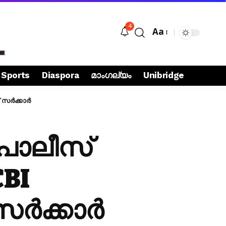
4
Aa
Sports
Diaspora
മാംഗല്യം
Unibridge
 സർക്കാർ
ൊലീസ്
BI
സർക്കാർ