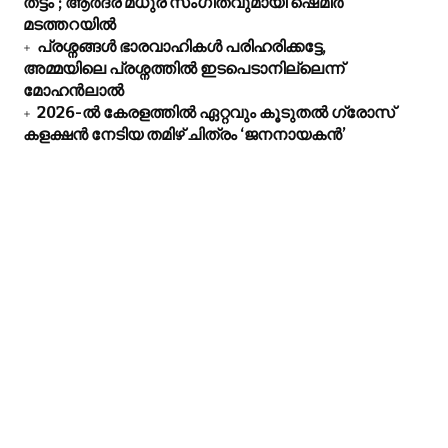
തട്ടം’; ആർദ്ര മധുര സംഗീതവുമായി ഷെമീർ
മടത്തറയിൽ
പ്രശ്നങ്ങൾ ഭാരവാഹികൾ പരിഹരിക്കട്ടേ,
അമ്മയിലെ പ്രശ്നത്തിൽ ഇടപെടാനില്ലെന്ന്
മോഹൻലാൽ
2026-ൽ കേരളത്തിൽ ഏറ്റവും കൂടുതൽ ഗ്രോസ്
കളക്ഷൻ നേടിയ തമിഴ് ചിത്രം ‘ജനനായകൻ’