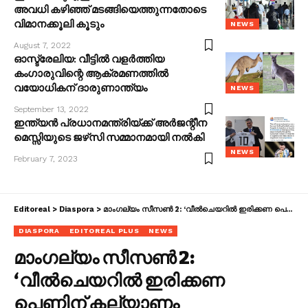
അവധി കഴിഞ്ഞ് മടങ്ങിയെത്തുന്നതോടെ
വിമാനക്കൂലി കൂടും
NEWS
August 7, 2022
ഓസ്ട്രേലിയ: വീട്ടിൽ വളർത്തിയ
കംഗാരുവിന്റെ ആക്രമണത്തിൽ
വയോധികന് ദാരുണാന്ത്യം
NEWS
September 13, 2022
ഇന്ത്യൻ പ്രധാനമന്ത്രിയ്ക്ക് അർജന്റീന
മെസ്സിയുടെ ജഴ്‌സി സമ്മാനമായി നൽകി
NEWS
February 7, 2023
Editoreal
>
Diaspora
>
മാം​ഗല്യം സീസൺ 2: ‘വീൽചെയറിൽ ഇരിക്കണ പെണ്ണിന് കല്യാണം വേണോയെന്ന് പലരും ചോദിച്ചു,അവരുടെ മുന്നിൽ ജീവിച്ച് കാണിക്കണം’: അസ്മത്ത്
DIASPORA
EDITOREAL PLUS
NEWS
മാം​ഗല്യം സീസൺ 2:
‘വീൽചെയറിൽ ഇരിക്കണ
പെണ്ണിന് കല്യാണം