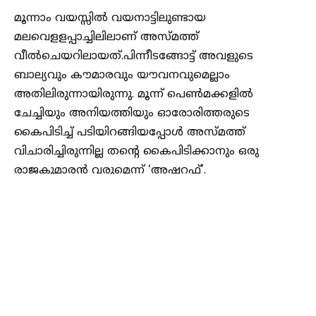
മൂന്നാം വയസ്സിൽ വയനാട്ടിലുണ്ടായ
മലവെളളപ്പാച്ചിലിലാണ് അസ്മത്ത്
വീൽചെയറിലായത്.പിന്നീടങ്ങോട്ട് അവളുടെ
ബാല്യവും കൗമാരവും യൗവനവുമെല്ലാം
അതിലിരുന്നായിരുന്നു. മൂന്ന് പെൺമക്കളിൽ
ചേച്ചിയും അനിയത്തിയും ഓരോരിത്തരുടെ
കൈപിടിച്ച് പടിയിറങ്ങിയപ്പോൾ അസ്മത്ത്
വിചാരിച്ചിരുന്നില്ല തന്റെ കൈപിടിക്കാനും ഒരു
രാജകുമാരൻ വരുമെന്ന് ‘അഷറഫ്’.
അവനൊരിക്കലും അവളെ വീൽചെയറിൽ
ഇരിക്കുന്ന പെണ്ണായി കണ്ടില്ല…കൂടെയുണ്ടെങ്കിൽ
പിടിച്ച് നിൽക്കാൻ പറയും കൈകൊണ്ട് താങ്ങി
പിടിക്കും…ഇനിയും വൈകാതെ നടക്കണമെന്ന്
പറയും. അസമത്തിന്റെ പ്രണയവും ആത്മധൈര്യവും
ഇപ്പോൾ അഷറഫാണ്.’വീൽചെയറിൽ ഇരിക്കണ
പെണ്ണിന് കല്യാണം വേണോയെന്ന് പലരും