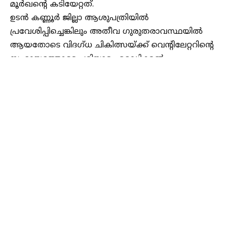
മൂര്‍ഖന്റെ കടിയേറ്റത്.
ഉടന്‍ കണ്ണൂര്‍ ജില്ലാ ആശുപത്രിയില്‍
പ്രവേശിപ്പിച്ചെങ്കിലും അതീവ ഗുരുതരാവസ്ഥയില്‍
ആയതോടെ വിദഗ്ധ ചികിത്സയ്ക്ക് വെന്റിലേറ്ററിന്റെ
സഹായത്തോടെ പരിയാരം മെഡിക്കല്‍
കോളേജിലേക്ക് മാറ്റുകയായിരുന്നു. അവിടെ
ചികിത്സയില്‍ ഇരിക്കെയാണ് മരണം സംഭവിച്ചത്.
TAGGED:
snake bite
Continue Reading
Leave a Comment
Categories