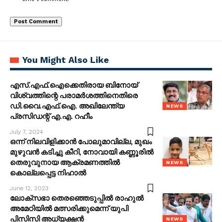
You Might Also Like
എസ്.എഫ്.ഐക്കെതിരായ ബിനോയ്
വിശ്വത്തിന്റെ പരാമർശത്തിനെതിരെ
ഡി.വൈ.എഫ്.ഐ. അഖിലേന്ത്യ
NEWS
പ്രസിഡന്റ് എ.എ. റഹീം
July 7, 2024
ഒന്ന് നിലവിളിക്കാന്‍ പോലുമാവില്ല, മുഖം
മുഴുവന്‍ കടിച്ചു കീറി, നോവായി കണ്ണൂരില്‍
തെരുവുനായ ആക്രമണത്തില്‍
NEWS
കൊല്ലപ്പെട്ട നിഹാല്‍
June 12, 2023
ലോക്സഭാ തെരഞ്ഞെടുപ്പിൽ രാഹുൽ
അമേഠിയിൽ മത്സരിക്കുമെന്ന് യുപി
പിസിസി അധ്യക്ഷൻ
NEWS