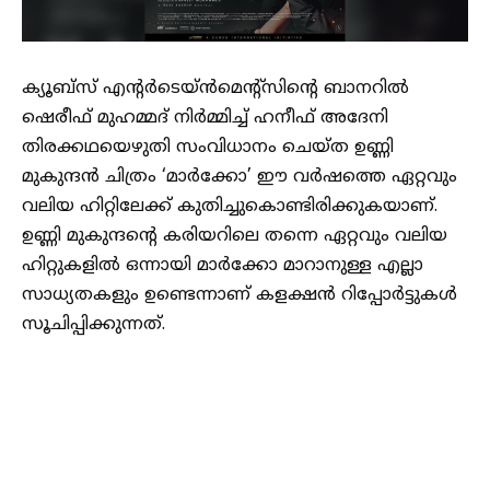
ക്യൂബ്‌സ് എന്റർടെയ്ൻമെന്റ്സിന്റെ ബാനറിൽ
ഷെരീഫ് മുഹമ്മദ് നിർമ്മിച്ച് ഹനീഫ് അദേനി
തിരക്കഥയെഴുതി സംവിധാനം ചെയ്ത ഉണ്ണി
മുകുന്ദൻ ചിത്രം ‘മാർക്കോ’ ഈ വർഷത്തെ ഏറ്റവും
വലിയ ഹിറ്റിലേക്ക് കുതിച്ചുകൊണ്ടിരിക്കുകയാണ്.
ഉണ്ണി മുകുന്ദന്റെ കരിയറിലെ തന്നെ ഏറ്റവും വലിയ
ഹിറ്റുകളിൽ ഒന്നായി മാർക്കോ മാറാനുള്ള എല്ലാ
സാധ്യതകളും ഉണ്ടെന്നാണ് കളക്ഷൻ റിപ്പോർട്ടുകൾ
സൂചിപ്പിക്കുന്നത്.
മാർക്കോയുടെ വിജയത്തിൽ ഇരട്ടി മധുരത്തിലാണ്
നിർമാതാവ് ഷെരീഫ് മുഹമ്മദിനുണ്ട്. ഇദ്ദേഹത്തിന്റെ
രണ്ടു മക്കളും സിനിമയിൽ നിർണായക റോളിൽ
അഭിനയിച്ചിട്ടുണ്ട്. മാർക്കോയുടെ കുടുംബത്തിലെ
കുട്ടികളുടെ വേഷത്തിലാണ് ഇവർ