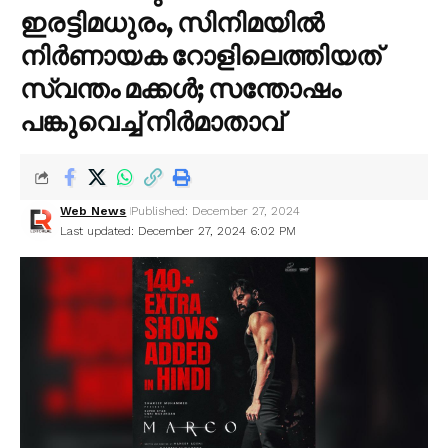
ഇരട്ടിമധുരം, സിനിമയിൽ
നിർണായക റോളിലെത്തിയത്
സ്വന്തം മക്കൾ; സന്തോഷം
പങ്കുവെച്ച് നിർമാതാവ്
Web News
Published: December 27, 2024
Last updated: December 27, 2024 6:02 PM