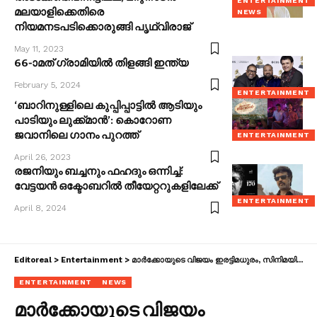
ENTERTAINMENT
മലയാളിക്കെതിരെ
NEWS
നിയമനടപടിക്കൊരുങ്ങി പൃഥ്വിരാജ്
May 11, 2023
66-ാമത് ഗ്രാമിയില്‍ തിളങ്ങി ഇന്ത്യ
February 5, 2024
ENTERTAINMENT
‘ബാറിനുള്ളിലെ കുപ്പിപ്പാട്ടിൽ ആടിയും
പാടിയും ലുക്ക്മാൻ’: കൊറോണ
ജവാനിലെ ഗാനം പുറത്ത്
ENTERTAINMENT
April 26, 2023
രജനിയും ബച്ചനും ഫഹദും ഒന്നിച്ച്:
വേട്ടയൻ ഒക്ടോബറിൽ തീയേറ്ററുകളിലേക്ക്
ENTERTAINMENT
April 8, 2024
Editoreal
>
Entertainment
>
മാർക്കോയുടെ വിജയം ഇരട്ടിമധുരം, സിനിമയിൽ നിർണായക റോളിലെത്തിയത് സ്വന്തം മക്കൾ; സന്തോഷം പങ്കുവെച്ച് നിർമാതാവ്
ENTERTAINMENT
NEWS
മാർക്കോയുടെ വിജയം