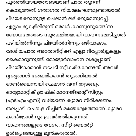
പൂർത്തിയായതോടെയാണ് പാത തുറന്ന്
കൊടുത്തത്. ഗതാഗത നിയമലംഘനമുണ്ടായാൽ
പിഴയടക്കാനുള്ള ചെലാൻ ലഭിക്കുമെന്നുറപ്പ്.
എല്ലാം മുകളിലിരുന്ന് ഒരാൾ കാണുന്നുണ്ടെ’ന്ന
ബോധത്തോടെ സുരക്ഷിതമായി വാഹനമോടിച്ചാൽ
പഴിയിൽനിന്നും പിഴയിൽനിന്നും ഒഴിവാകാം.
ദേശീയപാത അതോറിറ്റിക്ക് എല്ലാ റിപ്പോർട്ടുകളും
കൈമാറുന്നുണ്ട്. മോട്ടോർവാഹന വകുപ്പാണ്
പിഴയീടാക്കാൻ നടപടി സ്വീകരിക്കേണ്ടത്. അവർ
ദൃശ്യങ്ങൾ ശേഖരിക്കാൻ തുടങ്ങിയാൽ
ഓൺലൈനായി ചെലാൻ വന്ന് തുടങ്ങും.
ഓട്ടോമാറ്റിക് ട്രാഫിക് മാനേജ്‌മെന്റ് സിസ്റ്റം
(എടിഎംഎസ്) വഴിയാണ് ക്യാമറ നിരീക്ഷണം.
തലപ്പാടി-ചെങ്കള റീച്ചിൽ മഞ്ചേശ്വരത്താണ് ക്യാമറ
കൺട്രോൾ റൂം പ്രവർത്തിക്കുന്നത്.
വാഹനങ്ങളുടെ വേഗം, സീറ്റ് ബെൽറ്റ്
ഉൾപ്പെടെയുള്ള മുൻകരുതൽ,