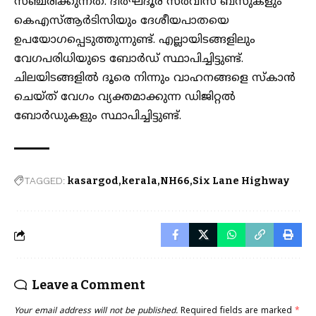
സഞ്ചരിക്കുന്നത്. ദീർഘദൂര സർവീസ് ബസുകളും
കെഎസ്ആർടിസിയും ദേശീയപാതയെ
ഉപയോഗപ്പെടുത്തുന്നുണ്ട്. എല്ലായിടങ്ങളിലും
വേഗപരിധിയുടെ ബോർഡ് സ്ഥാപിച്ചിട്ടുണ്ട്.
ചിലയിടങ്ങളിൽ ദൂരെ നിന്നും വാഹനങ്ങളെ സ്‌കാൻ
ചെയ്ത് വേഗം വ്യക്തമാക്കുന്ന ഡിജിറ്റൽ
ബോർഡുകളും സ്ഥാപിച്ചിട്ടുണ്ട്.
TAGGED:
kasargod
kerala
NH66
Six Lane Highway
Leave a Comment
Your email address will not be published.
Required fields are marked
*