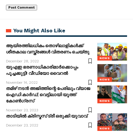
You Might Also Like
ആയിരത്തിലധികം തൊഴിലാളികൾക്ക്
ശീതകാല വസ്ത്രങ്ങൾ വിതരണം ചെയ്തു
NEWS
December 28, 2022
യുഎഇ ഭരണാധികാരിമാർക്കൊപ്പം
പൂച്ചക്കുട്ടി! വീഡിയോ വൈറൽ
NEWS
November 14, 2022
തമിഴ് നടന്‍ അജിത്തിന്റെ പേരിലും വ്യാജ
ഐഡി കാര്‍ഡ്; വെട്ടിലായി യൂത്ത്
കോണ്‍ഗ്രസ്
NEWS
November 23, 2023
താടിയിൽ ക്രിസ്മസ് ട്രീ ഒരുക്കി യുവാവ്
December 23, 2022
NEWS