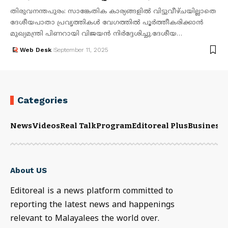
തിരുവനന്തപുരം: സാങ്കേതിക കാര്യങ്ങളിൽ വിട്ടുവീഴ്ചയില്ലാതെ
ദേശീയപാതാ പ്രവൃത്തികൾ വേഗത്തിൽ പൂർത്തീകരിക്കാൻ
മുഖ്യമന്ത്രി പിണറായി വിജയൻ നിർദ്ദേശിച്ചു.ദേശീയ…
Web Desk
September 11, 2025
Categories
News
Videos
Real Talk
Program
Editoreal Plus
Business
E
About US
Editoreal is a news platform committed to
reporting the latest news and happenings
relevant to Malayalees the world over.