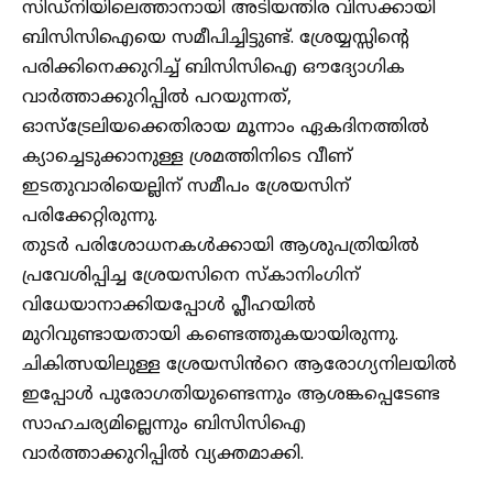
സിഡ്നിയിലെത്താനായി അടിയന്തിര വിസക്കായി
ബിസിസിഐയെ സമീപിച്ചിട്ടുണ്ട്. ശ്രേയ്യസ്സിൻ്റെ
പരിക്കിനെക്കുറിച്ച് ബിസിസിഐ ഔദ്യോഗിക
വാർത്താക്കുറിപ്പിൽ പറയുന്നത്,
ഓസ്ട്രേലിയക്കെതിരായ മൂന്നാം ഏകദിനത്തിൽ
ക്യാച്ചെടുക്കാനുള്ള ശ്രമത്തിനിടെ വീണ്
ഇടതുവാരിയെല്ലിന് സമീപം ശ്രേയസിന്
പരിക്കേറ്റിരുന്നു.
തുടർ പരിശോധനകൾക്കായി ആശുപത്രിയിൽ
പ്രവേശിപ്പിച്ച ശ്രേയസിനെ സ്കാനിംഗിന്
വിധേയാനാക്കിയപ്പോൾ പ്ലീഹയിൽ
മുറിവുണ്ടായതായി കണ്ടെത്തുകയായിരുന്നു.
ചികിത്സയിലുള്ള ശ്രേയസിൻറെ ആരോഗ്യനിലയിൽ
ഇപ്പോൾ പുരോഗതിയുണ്ടെന്നും ആശങ്കപ്പെടേണ്ട
സാഹചര്യമില്ലെന്നും ബിസിസിഐ
വാർത്താക്കുറിപ്പിൽ വ്യക്തമാക്കി.