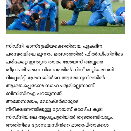
സിഡ്നി: ഓസ്ട്രേലിയക്കെതിരായ ഏകദിന
പരമ്പരയിലെ മൂന്നാം മത്സരത്തിൽ ഫീൽഡിംഗിനിടെ
പരിക്കേറ്റ ഇന്ത്യൻ താരം ശ്രേയസ് അയ്യരെ
തീവ്രപരിചരണ വിഭാഗത്തിൽ നിന്ന് മാറ്റിയതായി
റിപ്പോർട്ട്. ശ്രേസയിൻറെ ആരോഗ്യനിലയിൽ
ആശങ്കപ്പെടേണ്ട സാഹചര്യമില്ലെന്നാണ്
ബിസിസിഐ പറയുന്നത്.
അതേസമയം, ഡോക്ടർമാരുടെ
നിരീക്ഷണത്തിലുള്ള ശ്രേയസ് ഒരാഴ്ച കൂടി
സിഡ്നിയിലെ ആശുപത്രിയിൽ തുടരേണ്ടിവരും.
അതിനിടെ ശ്രേസയസിൻറെ മാതാപിതാക്കൾ