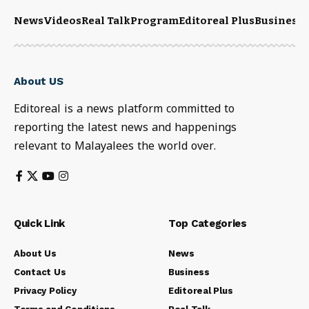
News
Videos
Real Talk
Program
Editoreal Plus
Business
E
About US
Editoreal is a news platform committed to
reporting the latest news and happenings
relevant to Malayalees the world over.
Quick Link
Top Categories
About Us
News
Contact Us
Business
Privacy Policy
Editoreal Plus