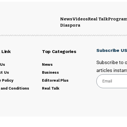
News
Videos
Real Talk
Progra
Diaspora
Subscribe U
 Link
Top Categories
Subscribe to o
 Us
News
articles instant
ct Us
Business
y Policy
Editoreal Plus
 and Conditions
Real Talk