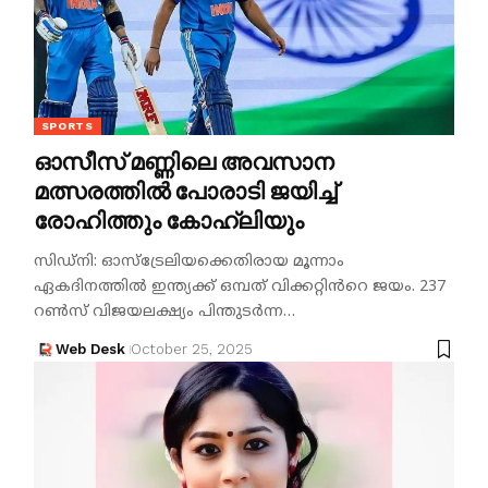
SPORTS
ഓസീസ് മണ്ണിലെ അവസാന
മത്സരത്തിൽ പോരാടി ജയിച്ച്
രോഹിത്തും കോഹ്ലിയും
സിഡ്നി: ഓസ്ട്രേലിയക്കെതിരായ മൂന്നാം
ഏകദിനത്തിൽ ഇന്ത്യക്ക് ഒമ്പത് വിക്കറ്റിൻറെ ജയം. 237
റൺസ് വിജയലക്ഷ്യം പിന്തുടർന്ന…
Web Desk
October 25, 2025