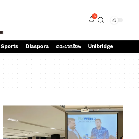
6
Sports
Diaspora
മാംഗല്യം
Unibridge