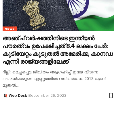
NEWS
അഞ്ച് വർഷത്തിനിടെ ഇന്ത്യൻ
പൗരത്വം ഉപേക്ഷിച്ചത് 8.4 ലക്ഷം പേർ:
കുടിയേറ്റം കൂടുതൽ അമേരിക്ക, കാനഡ
എന്നീ രാജ്യങ്ങളിലേക്ക്
ദില്ലി: മെച്ചപ്പെട്ട ജീവിതം ആ​ഗ്രഹിച്ച് ഇന്ത്യ വിടുന്ന
പൗരൻമാരുടെ എണ്ണത്തിൽ വൻവർധന. 2018 ജൂൺ
മുതൽ…
Web Desk
September 26, 2023