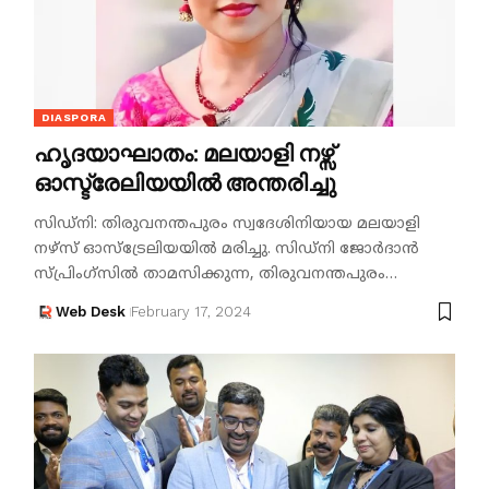
DIASPORA
ഹൃദയാഘാതം: മലയാളി നഴ്സ്
ഓസ്ട്രേലിയയിൽ അന്തരിച്ചു
സിഡ്നി: തിരുവനന്തപുരം സ്വദേശിനിയായ മലയാളി
നഴ്സ് ഓസ്ട്രേലിയയിൽ മരിച്ചു. സിഡ്നി ജോർദാൻ
സ്പ്രിംഗ്സിൽ താമസിക്കുന്ന, തിരുവനന്തപുരം…
Web Desk
February 17, 2024