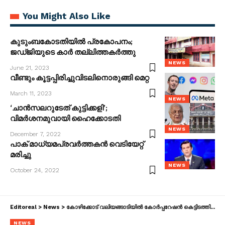
You Might Also Like
കുടുംബകോടതിയിൽ പ്രകോപനം;
ജഡ്ജിയുടെ കാർ തല്ലിത്തകർത്തു
NEWS
June 21, 2023
വീണ്ടും കൂട്ടപ്പിരിച്ചുവിടലിനൊരുങ്ങി മെറ്റ
March 11, 2023
NEWS
‘ചാന്‍സലറുടേത് കുട്ടിക്കളി’;
വിമർശനമുവായി ഹൈക്കോടതി
NEWS
December 7, 2022
പാക് മാധ്യമപ്രവർത്തകൻ വെടിയേറ്റ്
മരിച്ചു
NEWS
October 24, 2022
Editoreal
>
News
>
കോഴിക്കോട് വലിയങ്ങാടിയിൽ കോ‍ർപ്പറേഷൻ കെട്ടിടത്തിൻ്റെ സൺഷെയ്ഡ് തകർന്നു വീണു മൂന്ന് ചുമട്ടുതൊഴിലാളികൾക്ക് ദാരുണാന്ത്യം
NEWS