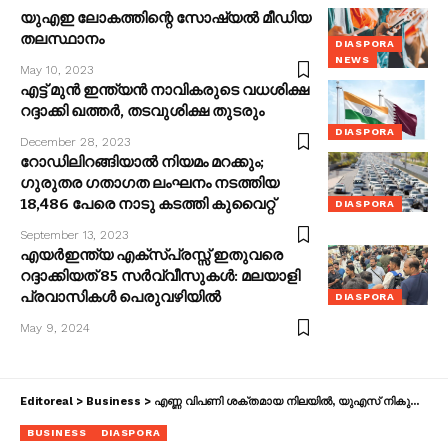
യുഎഇ ലോകത്തിന്റെ സോഷ്യൽ മീഡിയ
തലസ്ഥാനം
DIASPORA
NEWS
May 10, 2023
എട്ട് മുൻ ഇന്ത്യൻ നാവികരുടെ വധശിക്ഷ
റദ്ദാക്കി ഖത്തർ, തടവുശിക്ഷ തുടരും
DIASPORA
December 28, 2023
റോഡിലിറങ്ങിയാൽ നിയമം മറക്കും;
ഗുരുതര ഗതാഗത ലംഘനം നടത്തിയ
18,486 പേരെ നാടു കടത്തി കുവൈറ്റ്
DIASPORA
September 13, 2023
എയർഇന്ത്യ എക്സ്പ്രസ്സ് ഇതുവരെ
റദ്ദാക്കിയത് 85 സർവ്വീസുകൾ: മലയാളി
പ്രവാസികൾ പെരുവഴിയിൽ
DIASPORA
May 9, 2024
Editoreal
>
Business
>
എണ്ണ വിപണി ശക്തമായ നിലയിൽ, യുഎസ് നികുതി വർധനവ് ബാധിക്കില്ലെന്ന് സൗദി അരാംകോ സിഇഒ
BUSINESS
DIASPORA