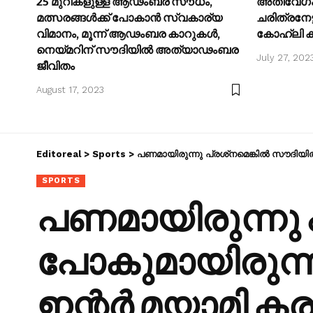
25 മുറികളുള്ള ആഢംബര സൗധം,
അതിവേഗം 
മത്സരങ്ങൾക്ക് പോകാൻ സ്വകാര്യ
ചരിത്രനേട
വിമാനം, മൂന്ന് ആഢംബര കാറുകൾ,
കോഹ്ലി കൂട്
നെയ്മറിന് സൗദിയിൽ അത്യാഢംബര
July 27, 202
ജീവിതം
August 17, 2023
Editoreal
>
Sports
>
പണമായിരുന്നു പ്രശ്‌നമെങ്കില്‍ സൗദിയില്
SPORTS
പണമായിരുന്നു പ
പോകുമായിരുന്ന
ഇന്റര്‍ മയാമി കരാ