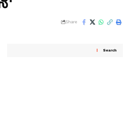
Share
Search
Recent Posts
ബംഗ്ലാദേശ് മുൻ ക്രിക്കറ്റ് ക്യാപ്റ്റൻ ഷാക്കിബ്
അൽ ഹസൻ്റെ വീടിന് നേരെ പെട്രോൾ ബോംബ്
ആക്രമണം
സ്പേസ് എക്സ് ഫാൽക്കൺ റോക്കറ്റ് ചന്ദ്രനിൽ
ഇടിച്ചിറങ്ങിയതായി റിപ്പോർട്ടുകൾ