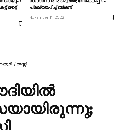
ഡോയും :
ഗോട്‌സേ തിരിച്ചെത്തി; ലോകകപ്പ് ടീം
‌ ഔട്ട്‌
പ്രഖ്യാപിച്ച് ജര്‍മനി
November 11, 2022
കുറിച്ച് മെസ്സി
ൗദിയില്‍
സയായിരുന്നു;
സി