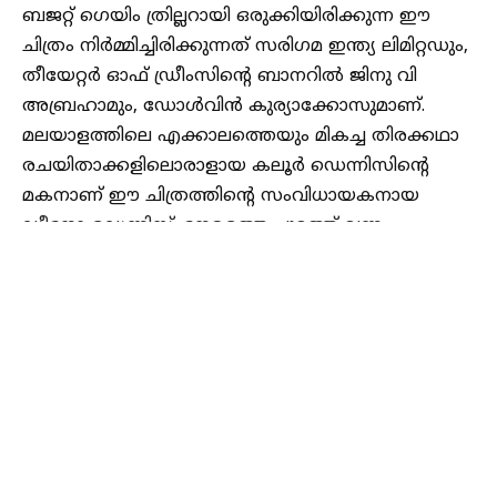
ബജറ്റ് ഗെയിം ത്രില്ലറായി ഒരുക്കിയിരിക്കുന്ന ഈ
ചിത്രം നിർമ്മിച്ചിരിക്കുന്നത് സരിഗമ ഇന്ത്യ ലിമിറ്റഡും,
തീയേറ്റർ ഓഫ് ഡ്രീംസിന്റെ ബാനറിൽ ജിനു വി
അബ്രഹാമും, ഡോൾവിൻ കുര്യാക്കോസുമാണ്.
മലയാളത്തിലെ എക്കാലത്തെയും മികച്ച തിരക്കഥാ
രചയിതാക്കളിലൊരാളായ കലൂർ ഡെന്നിസിൻ്റെ
മകനാണ് ഈ ചിത്രത്തിന്റെ സംവിധായകനായ
ഡീനോ ഡെന്നിസ്. നേരത്തെ പുറത്ത് വന്ന
ചിത്രത്തിൻ്റെ ടീസർ സമൂഹ മാധ്യമങ്ങളിൽ മികച്ച
ശ്രദ്ധ നേടിയിരുന്നു. സ്റ്റൈലിഷ് ലുക്കിൽ മമ്മൂട്ടി
പ്രത്യക്ഷപ്പെട്ട ടീസർ ഇതിനോടകം ഏഴര മില്യൺ
കാഴ്ചക്കാരെയാണ് യൂട്യൂബിൽ നിന്നും നേടിയത്.
ടീസറിലെ മമ്മൂട്ടിയുടെ ഡയലോഗുകളും ആരാധകർ
ഏറ്റെടുത്തിരുന്നു.
Continue Reading
പ്രശസ്ത തമിഴ് സംവിധായകനും നടനുമായ ഗൗതം
വാസുദേവ് മേനോൻ നിർണ്ണായക കഥാപാത്രത്തെ
അവതരിപ്പിക്കുന്ന ചിത്രത്തിൽ സിദ്ധാർത്ഥ് ഭരതൻ,