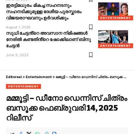
ഇരട്ടിമധുരം: മികച്ച സഹനടനും
സഹനടിക്കുമുള്ള ദേശീയ പുരസ്കാരം
വിജയരാഘവനും ഉർവശിക്കും
ENTERTAINMENT
August 1, 2025
സുധി ചേട്ടൻ്റെ അവസാന നിമിഷങ്ങൾ
നേരിൽ കണ്ടതിൻ്റെ ഷോക്കിലാണ് ബിനു
ചേട്ടൻ
ENTERTAINMENT
June 9, 2023
Editoreal
>
Entertainment
>
മമ്മൂട്ടി – ഡീനോ ഡെന്നിസ് ചിത്രം ബസൂക്ക ഫെബ്രുവരി 14, 2025 റിലീസ്
ENTERTAINMENT
മമ്മൂട്ടി – ഡീനോ ഡെന്നിസ് ചിത്രം
ബസൂക്ക ഫെബ്രുവരി 14, 2025
റിലീസ്