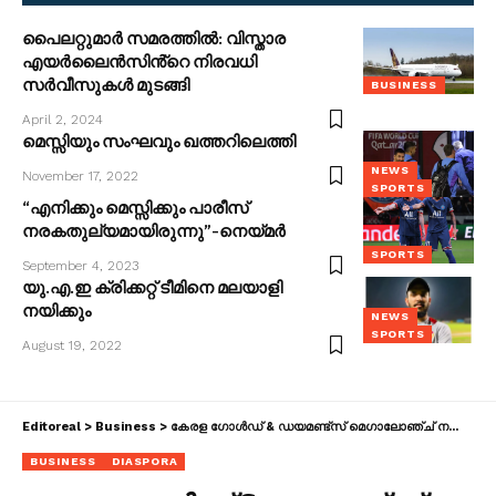
പൈലറ്റുമാർ സമരത്തിൽ: വിസ്താര
എയർലൈൻസിൻ്റെ നിരവധി
സർവീസുകൾ മുടങ്ങി
BUSINESS
April 2, 2024
മെസ്സിയും സംഘവും ഖത്തറിലെത്തി
NEWS
November 17, 2022
SPORTS
“എനിക്കും മെസ്സിക്കും പാരീസ്
നരകതുല്യമായിരുന്നു”-നെയ്മർ
SPORTS
September 4, 2023
യു.എ.ഇ ക്രിക്കറ്റ്​ ടീമിനെ മലയാളി
നയിക്കും
NEWS
SPORTS
August 19, 2022
Editoreal
>
Business
>
കേരള ​ഗോൾഡ് & ഡയമണ്ട്സ് മെ​ഗാലോഞ്ച് നവംബ‍ർ 9-ന്: ഗായകൻ ഹനാൻ ഷാ മുഖ്യാതിഥിയാകും
BUSINESS
DIASPORA