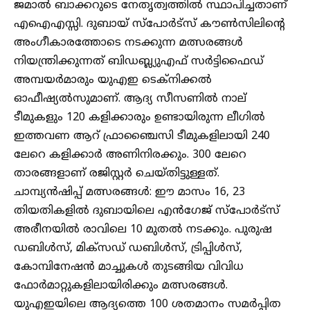
ജമാൽ ബാക്കറുടെ നേതൃത്വത്തിൽ സ്ഥാപിച്ചതാണ്
എഐഎസ്സി. ദുബായ് സ്പോർട്സ് കൗൺസിലിന്റെ
അംഗീകാരത്തോടെ നടക്കുന്ന മത്സരങ്ങൾ
നിയന്ത്രിക്കുന്നത് ബിഡബ്ല്യുഎഫ് സർട്ടിഫൈഡ്
അമ്പയർമാരും യുഎഇ ടെക്നിക്കൽ
ഓഫീഷ്യൽസുമാണ്. ആദ്യ സീസണിൽ നാല്
ടീമുകളും 120 കളിക്കാരും ഉണ്ടായിരുന്ന ലീഗിൽ
ഇത്തവണ ആറ് ഫ്രാഞ്ചൈസി ടീമുകളിലായി 240
ലേറെ കളിക്കാർ അണിനിരക്കും. 300 ലേറെ
താരങ്ങളാണ് രജിസ്റ്റർ ചെയ്തിട്ടുള്ളത്.
ചാമ്പ്യൻഷിപ്പ് മത്സരങ്ങൾ: ഈ മാസം 16, 23
തിയതികളിൽ ദുബായിലെ എൻഗേജ് സ്പോർട്സ്
അരീനയിൽ രാവിലെ 10 മുതൽ നടക്കും. പുരുഷ
ഡബിൾസ്, മിക്സഡ് ഡബിൾസ്, ട്രിപ്പിൾസ്,
കോമ്പിനേഷൻ മാച്ചുകൾ തുടങ്ങിയ വിവിധ
ഫോർമാറ്റുകളിലായിരിക്കും മത്സരങ്ങൾ.
യുഎഇയിലെ ആദ്യത്തെ 100 ശതമാനം സമർപ്പിത