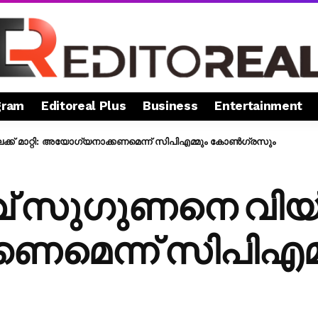
gram
Editoreal Plus
Business
Entertainment
്ക് മാറ്റി: അയോഗ്യനാക്കണമെന്ന് സിപിഎമ്മും കോൺ​ഗ്രസും
സു​ഗുണനെ വിയ്യൂര
മെന്ന് സിപിഎമ