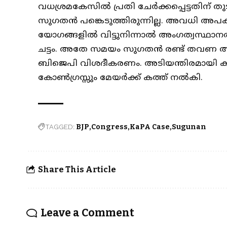
വധശ്രമകേസിൽ പ്രതി ചേർക്കപ്പെട്ടതിന് 
സുഗതൻ പങ്കെടുത്തിരുന്നില്ല. അവധി 
യോഗങ്ങളിൽ വിട്ടുനിന്നാൽ അംഗത്വസ്ഥാനത്
ചട്ടം. അതേ സമയം സുഗതൻ രണ്ട് തവണ 
ബിജെപി വിശദീകരണം. അടിയന്തിരമായി ക
കോൺഗ്രസ്സും മേയർക്ക് കത്ത് നൽകി.
TAGGED:
BJP
Congress
KaPA Case
Sugunan
Share This Article
Leave a Comment