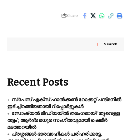
Share
Search
Recent Posts
സ്പേസ് എക്സ് ഫാൽക്കൺ റോക്കറ്റ് ചന്ദ്രനിൽ
ഇടിച്ചിറങ്ങിയതായി റിപ്പോർട്ടുകൾ
സോഷ്യൽ മീഡിയയിൽ തരംഗമായി ‘തൂവെള്ള
തട്ടം’; ആർദ്ര മധുര സംഗീതവുമായി ഷെമീർ
മടത്തറയിൽ
പ്രശ്നങ്ങൾ ഭാരവാഹികൾ പരിഹരിക്കട്ടേ,