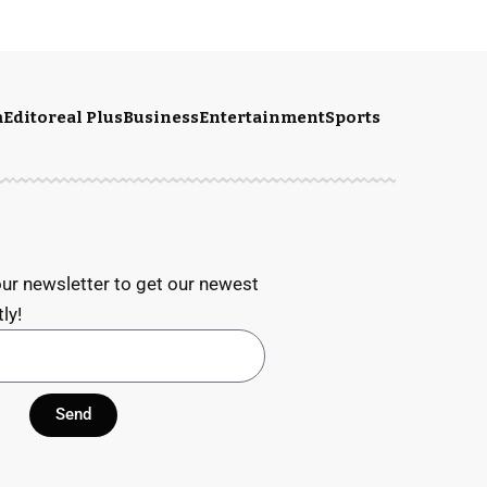
m
Editoreal Plus
Business
Entertainment
Sports
S
ur newsletter to get our newest
ly!
Send