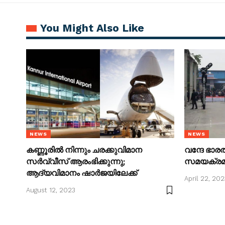
You Might Also Like
NEWS
NEWS
കണ്ണൂരിൽ നിന്നും ചരക്കുവിമാന
വന്ദേ ഭാരത
സർവ്വീസ് ആരംഭിക്കുന്നു;
സമയക്രമം 
ആദ്യവിമാനം ഷാർജയിലേക്ക്
April 22, 202
August 12, 2023