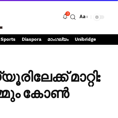
3
Aa
Sports
Diaspora
മാംഗല്യം
Unibridge
ിലേക്ക് മാറ്റി:
്മും കോൺ​