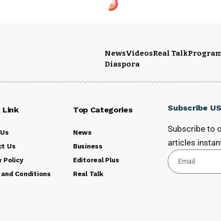
News
Videos
Real Talk
Progra
Diaspora
Subscribe U
 Link
Top Categories
Subscribe to o
 Us
News
articles instant
ct Us
Business
y Policy
Editoreal Plus
 and Conditions
Real Talk