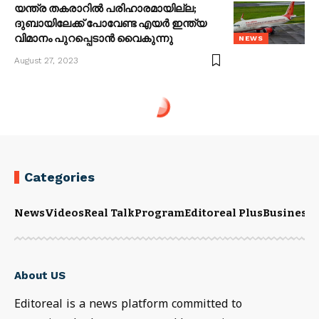
യന്ത്ര തകരാറില്‍ പരിഹാരമായില്ല;
ദുബായിലേക്ക് പോവേണ്ട എയര്‍ ഇന്ത്യ
വിമാനം പുറപ്പെടാന്‍ വൈകുന്നു
NEWS
August 27, 2023
Categories
News
Videos
Real Talk
Program
Editoreal Plus
Business
E
About US
Editoreal is a news platform committed to