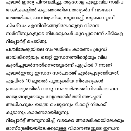
എയർ ഇന്ത്യ പിൻവലിച്ചു, ആഗോള എണ്ണവില സമീപ
ആഴ്ചകളിൽ കുറഞ്ഞതിനെത്തുടർന്ന് വടക്കേ
അമേരിക്ക, ഓസ്‌ട്രേലിയ, യൂറോപ്പ്, യുണൈറ്റഡ്
കിംഗ്ഡം എന്നിവിടങ്ങളിലേക്കുള്ള വിമാന
സർവീസുകളുടെ നിരക്കുകൾ കുറച്ചുവെന്ന് പി‌ടി‌ഐ
റിപ്പോർട്ട് ചെയ്തു.
പശ്ചിമേഷ്യയിലെ സംഘർഷം കാരണം ക്രൂഡ്
ഓയിലിന്റെയും ജെറ്റ് ഇന്ധനത്തിന്റെയും വില
കുതിച്ചുയർന്നതിനെത്തുടർന്ന് ഏപ്രിൽ 7 നാണ്
എയർഇന്ത്യ ഇന്ധന സർചാർജ് ഏർപ്പെടുത്തിയത്.
ഏപ്രിൽ 10 മുതൽ പുതുക്കിയ നിരക്കുകൾ
പ്രാബല്യത്തിൽ വന്നു. സംഘർഷത്തിനിടയിലെ പല
രാജ്യങ്ങളുടേയും വ്യോമാതിർത്തി അടച്ചത്
അധികദൂരം യാത്ര ചെയ്യാനും ടിക്കറ്റ് നിരക്ക്
കൂടാനും കാരണമായിരുന്നു.
റിപ്പോർട്ട് അനുസരിച്ച്, വടക്കേ അമേരിക്കയിലേക്കും
ഓസ്‌ട്രേലിയയിലേക്കുമുള്ള വിമാനങ്ങളുടെ ഇന്ധന