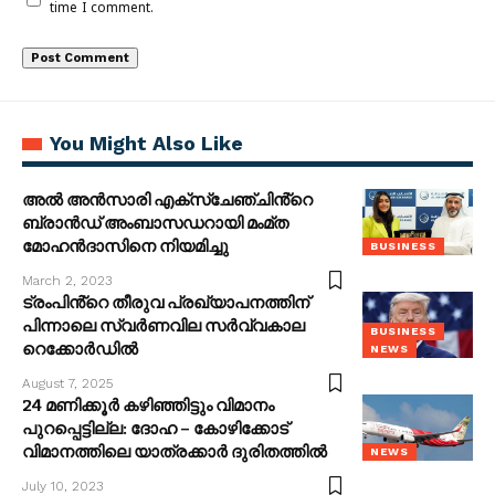
time I comment.
You Might Also Like
അൽ അൻസാരി എക്സ്​​ചേഞ്ചിൻ്റെ
ബ്രാൻഡ്​ അംബാസഡറായി മംമ്ത
മോഹൻദാസിനെ നിയമിച്ചു
BUSINESS
March 2, 2023
ട്രംപിൻ്റെ തീരുവ പ്രഖ്യാപനത്തിന്
പിന്നാലെ സ്വർണവില സർവ്വകാല
BUSINESS
റെക്കോർഡിൽ
NEWS
August 7, 2025
24 മണിക്കൂ‍ർ കഴിഞ്ഞിട്ടും വിമാനം
പുറപ്പെട്ടില്ല: ദോഹ – കോഴിക്കോട്
വിമാനത്തിലെ യാത്രക്കാർ ദുരിതത്തിൽ
NEWS
July 10, 2023