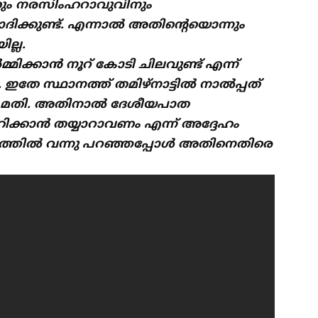
്കും നരസിംഹറാവുവിനും
ിക്കുണ്ട്. എന്നാൽ അതിൻ്റെയൊന്നും
ല്ല.
മിക്കാൻ നൂറ് കോടി ചിലവുണ്ട് എന്ന്
തേ സ്ഥാനത്ത് തമിഴ്നാട്ടിൽ നാൽപ്പത്
ും മതി. അതിനാൽ ദേശീയപാത
ക്കാൻ തയ്യാറാവണം എന്ന് അദ്ദേഹം
േരളത്തിൽ വന്നു പറഞ്ഞപ്പോൾ അതിനെതിരെ