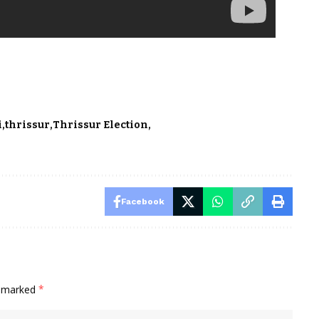
i
thrissur
Thrissur Election
Facebook
e marked
*