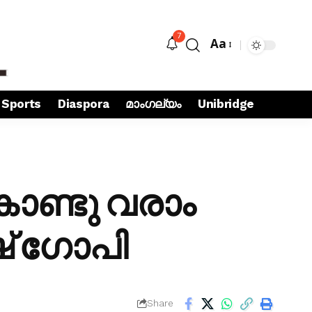
7
Aa
Sports
Diaspora
മാംഗല്യം
Unibridge
കൊണ്ടു വരാം
ഷ് ഗോപി
Share