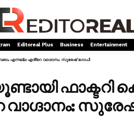
gram
Editoreal Plus
Business
Entertainment
 വരാം എന്നല്ല എൻ്റെ വാ​​ഗ്ദാനം: സുരേഷ് ഗോപി
ൂണ്ടായി ഫാക്ടറി 
വാ​​ഗ്ദാനം: സുരേ