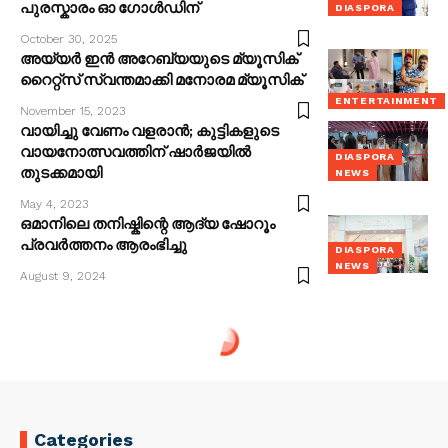
പുരസ്കാരം ഓ ഗോൾഡിന്
DIASPORA
October 30, 2025
അയ്യർ ഇൻ അറേബ്യയുടെ മ്യൂസിക്
റൈറ്റ്‌സ് സ്വന്തമാക്കി മനോരമ മ്യൂസിക്
ENTERTAINMENT
November 15, 2023
വായിച്ചു വേണം വളരാൻ; കുട്ടികളുടെ
വായനോത്സവത്തിന് ഷാർജയിൽ
DIASPORA
തുടക്കമായി
NEWS
May 4, 2023
ഒമാനിലെ തനിഷ്കിന്റെ ആദ്യ ഷോറൂം
പ്രവർത്തനം ആരംഭിച്ചു
DIASPORA
NEWS
August 9, 2024
Categories