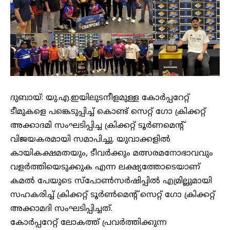
ദുബായ്: യു.എ.ഇയിലുടനീളമുള്ള കോർപ്പറേറ്റ്
ടീമുകളെ പങ്കെടുപ്പിച്ച് കൊണ്ട് സെറ്റ് ഗോ ക്രിക്കറ്റ്
അക്കാദമി സംഘടിപ്പിച്ച ക്രിക്കറ്റ് ടൂർണമെന്റ്
വിജയകരമായി സമാപിച്ചു. യുവാക്കളിൽ
കായികക്ഷമതയും, ടീവർക്കും മത്സരമനോഭാവവും
വള‍ർത്തിയെടുക്കുക എന്ന ലക്ഷ്യത്തോടെയാണ്
കമൽ പേയുടെ സ്പോൺസർഷിപ്പിൽ എമ്രില്ലുമായി
സഹകരിച്ച് ക്രിക്കറ്റ് ടൂർൺമെൻ്റ് സെറ്റ് ​ഗോ ക്രിക്കറ്റ്
അക്കാമദി സംഘടിപ്പിച്ചത്.
കോ‍ർപ്പറേറ്റ് ലോകത്ത് പ്രവ‍ർത്തിക്കുന്ന