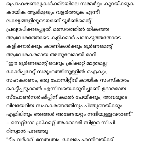
പ്രൊഫഷണലുകൾക്കിടയിലെ സമ്മ‍ർദ്ദം കുറയ്ക്കുക
കായിക ആഭിമുഖ്യം വള‍ർത്തുക എന്നീ
ലക്ഷ്യങ്ങളിലൂടെയാണ് ടൂർൺമെൻ്റ്
പ്രഖ്യാപിക്കപ്പെട്ടത്. മത്സരത്തിൽ തികഞ്ഞ
ആവേശത്തോടെ കളിക്കാർ പങ്കെടുത്തതോടെ
കളിക്കാർക്കും കാണികൾക്കും ടൂർണമെൻ്റ്
ആവേശകരമായ അനുഭവമായി മാറി.
“ഈ ടൂർണമെന്റ് വെറും ക്രിക്കറ്റ് മാത്രമല്ല;
കോർപ്പറേറ്റ് സമൂഹത്തിനുള്ളിൽ ഐക്യം,
സഹകരണം, ഒരു പോസിറ്റീവ് കായിക സംസ്കാരം
കെട്ടിപ്പടുക്കൽ എന്നിവയെക്കുറിച്ചാണ്. ഉദാരമായ
സ്പോൺസർഷിപ്പിന് കമൽ പേയ്ക്കും, അവരുടെ
വിലയേറിയ സഹകരണത്തിനും പിന്തുണയ്ക്കും
എമ്രിലിനും ഞങ്ങൾ അങ്ങേയറ്റം നന്ദിയുള്ളവരാണ്.”
– സെറ്റ്ഗോ ക്രിക്കറ്റ് അക്കാദമി സിഇഒ സി.പി.
റിസ്വാൻ പറഞ്ഞു
“ടീം വർക്ക്, നേതൃത്വം, ക്ഷേമം എന്നിവയ്ക്ക്