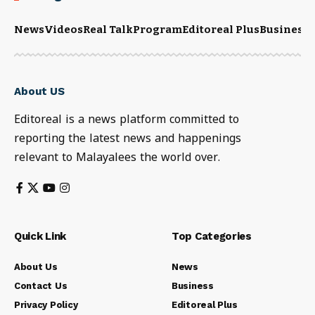
News
Videos
Real Talk
Program
Editoreal Plus
Business
E
About US
Editoreal is a news platform committed to
reporting the latest news and happenings
relevant to Malayalees the world over.
Quick Link
Top Categories
About Us
News
Contact Us
Business
Privacy Policy
Editoreal Plus