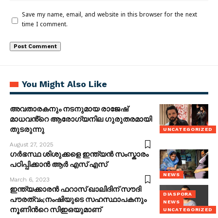
Save my name, email, and website in this browser for the next
time I comment.
You Might Also Like
അവതാരകനും നടനുമായ രാജേഷ്
മാധവൻ്റെ ആരോഗ്യനില ഗുരുതരമായി
തുടരുന്നു
UNCATEGORIZED
August 27, 2025
ഗർഭസ്ഥ ശിശുക്കളെ ഇന്ത്യൻ സംസ്കാരം
പഠിപ്പിക്കാൻ ആർ എസ് എസ്
NEWS
March 6, 2023
ഇന്ത്യക്കാരൻ ഫറാസ് ഖാലിദിന് സൗദി
DIASPORA
പൗരത്വം;നംഷിയുടെ സഹസ്ഥാപകനും
NEWS
നൂണിൻറെ സിഇഒയുമാണ്
UNCATEGORIZED