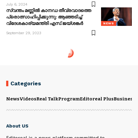
July 6, 2024
സ്വന്തം മണ്ണിൽ കാനഡ തീവ്രവാദത്തെ
പ്രൊത്സാഹിപ്പിക്കുന്നു: ആഞ്ഞടിച്ച്
വിദേശകാര്യമന്ത്രി എസ്.ജയ്ശങ്കർ
NEWS
September 29, 2023
Categories
News
Videos
Real Talk
Program
Editoreal Plus
Business
E
About US