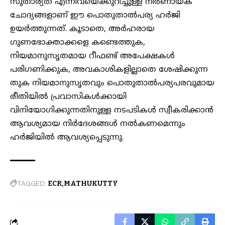
സുതാര്യത എന്നിവയെക്കുറിച്ചുള്ള നിർണായക
ചോദ്യങ്ങളാണ് ഈ പൊതുതാൽപര്യ ഹർജി
ഉയർത്തുന്നത്. കൂടാതെ, അർഹരായ
ഗുണഭോക്താക്കളെ കണ്ടെത്തുക,
നിയമാനുസൃതമായ റീഫണ്ട് അപേക്ഷകൾ
പരിഗണിക്കുക, അവകാശികളില്ലാതെ ശേഷിക്കുന്ന
തുക നിയമാനുസൃതവും പൊതുതാൽപര്യപരവുമായ
രീതിയിൽ പ്രവാസികൾക്കായി
വിനിയോഗിക്കുന്നതിനുള്ള നടപടികൾ സ്വീകരിക്കാൻ
ആവശ്യമായ നിർദേശങ്ങൾ നൽകണമെന്നും
ഹർജിയിൽ ആവശ്യപ്പെടുന്നു.
TAGGED:
ECR
MATHUKUTTY