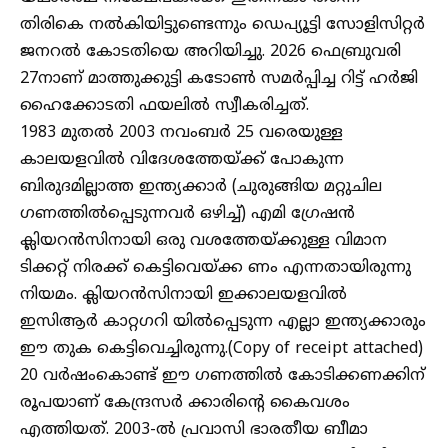
തിരികെ നൽകിയിട്ടുണ്ടെന്നും ഡെപ്യൂട്ടി സോളിസിറ്റർ
ജനറൽ കോടതിയെ അറിയിച്ചു. 2026 ഫെബ്രുവരി
27നാണ് മാത്തുക്കുട്ടി കടോൺ സമർപ്പിച്ച റിട്ട് ഹർജി
ഹൈക്കോടതി ഫയലിൽ സ്വീകരിച്ചത്.
1983 മുതൽ 2003 നവംബർ 25 വരെയുള്ള
കാലയളവിൽ വിദേശത്തേയ്ക്ക് പോകുന്ന
ബിരുദമില്ലാത്ത ഇന്ത്യക്കാർ (ചുരുങ്ങിയ മറ്റുചില
ഗണത്തിൽപ്പെടുന്നവർ ഒഴിച്ച്) എമി ഗ്രേഷൻ
ക്ലിയറൻസിനായി ഒരു വശത്തേയ്ക്കുള്ള വിമാന
ടിക്കറ്റ് നിരക്ക് കെട്ടിവെയ്ക്ക ണം എന്നതായിരുന്നു
നിയമം. ക്ലിയറൻസിനായി ഇക്കാലയളവിൽ
ഇസിആർ കാറ്റഗറി യിൽപ്പെടുന്ന എല്ലാ ഇന്ത്യക്കാരും
ഈ തുക കെട്ടിവെച്ചിരുന്നു.(Copy of receipt attached)
20 വർഷംകൊണ്ട് ഈ ഗണത്തിൽ കോടിക്കണക്കിന്
രൂപയാണ് കേന്ദ്രസർ ക്കാരിന്റെ കൈവശം
എത്തിയത്. 2003-ൽ പ്രവാസി ഭാരതീയ ബീമാ