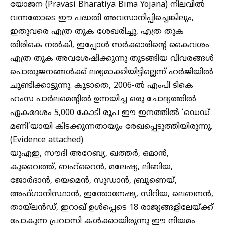
യോജന (Pravasi Bharatiya Bima Yojana) നിലവിൽ
വന്നതോടെ ഈ പദ്ധതി അവസാനിപ്പിച്ചെങ്കിലും,
ഇതുവരെ എത്ര തുക ശേഖരിച്ചു, എത്ര തുക
തിരികെ നൽകി, ഇപ്പോൾ സർക്കാരിന്റെ കൈവശം
എത്ര തുക അവശേഷിക്കുന്നു തുടങ്ങിയ വിവരങ്ങൾ
പൊതുജനങ്ങൾക്ക് ലഭ്യമാക്കിയിട്ടില്ലെന്ന് ഹർജിയിൽ
ചൂണ്ടിക്കാട്ടുന്നു. കൂടാതെ, 2006-ൽ എംപി ടികെ
ഹംസ പാർലമെന്റിൽ ഉന്നയിച്ച ഒരു ചോദ്യത്തിൽ
ഏകദേശം 5,000 കോടി രൂപ ഈ ഇനത്തിൽ ‘ഡെഡ്
മണി’യായി കിടക്കുന്നതായും രേഖപ്പെടുത്തിയിരുന്നു.
(Evidence attached)
യുഎഇ, സൗദി അറേബ്യ, ഖത്തർ, ഒമാൻ,
കുവൈത്ത്, ബഹ്റൈൻ, മലേഷ്യ, ലിബിയ,
ജോർദാൻ, യെമെൻ, സുഡാൻ, ബ്രൂണെയ്,
അഫ്ഗാനിസ്ഥാൻ, ഇന്തോനേഷ്യ, സിറിയ, ലെബനൻ,
തായ്ലൻഡ്, ഇറാഖ് ഉൾപ്പെടെ 18 രാജ്യങ്ങളിലേയ്ക്ക്
പോകുന്ന പ്രവാസി കൾക്കായിരുന്നു ഈ നിയമം