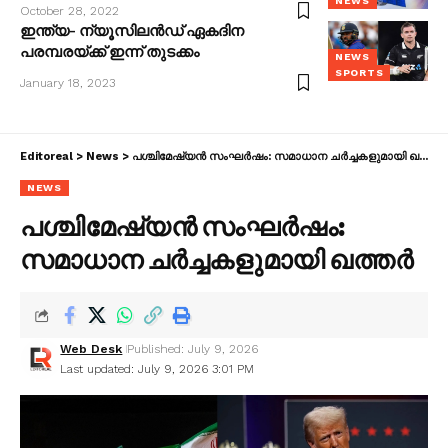
NEWS
October 28, 2022
ഇന്ത്യ- ന്യൂസിലന്‍ഡ് ഏകദിന
പരമ്പരയ്ക്ക് ഇന്ന് തുടക്കം
NEWS
SPORTS
January 18, 2023
Editoreal
>
News
>
പശ്ചിമേഷ്യൻ സംഘർഷം: സമാധാന ചർച്ചകളുമായി ഖത്തർ
NEWS
പശ്ചിമേഷ്യൻ സംഘർഷം:
സമാധാന ചർച്ചകളുമായി ഖത്തർ
Web Desk
Published: July 9, 2026
Last updated: July 9, 2026 3:01 PM