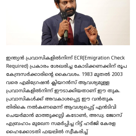
ഇന്ത്യൻ പ്രവാസികളിൽനിന്ന് ECR(Emigration Check
Required) പ്രകാരം ശേഖരിച്ച കോടിക്കണക്കിന് രൂപ
കേന്ദ്രസർക്കാരിന്റെ കൈവശം. 1983 മുതൽ 2003
വരെ എമിഗ്രേഷൻ ക്ലിയറൻസ് ആവശ്യമുള്ള
പ്രവാസികളിൽനിന്ന് ഈടാക്കിയതാണ് ഈ തുക.
പ്രവാസികൾക്ക് അവകാശപ്പെട്ട ഈ വൻതുക
തിരികെ നൽകണമെന്ന് ആവശ്യപ്പെട്ട് എൻടിവി
ചെയർമാൻ മാത്തുക്കുട്ടി കടോൺ, അഡ്വ. ജോസ്
എബ്രഹാം മുഖേന സമർപ്പിച്ച റിട്ട് ഹർജി കേരള
ഹൈക്കോടതി ഫയലിൽ സ്വീകരിച്ച്