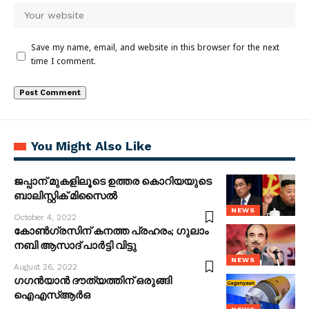
Save my name, email, and website in this browser for the next
time I comment.
You Might Also Like
ജപ്പാന് മുകളിലൂടെ ഉത്തര കൊറിയയുടെ
ബാലിസ്റ്റിക് മിസൈല്‍
NEWS
October 4, 2022
കോൺ​ഗ്രസിന് കനത്ത പ്രഹരം; ​ഗുലാം
നബി ആസാദ് പാർട്ടി വിട്ടു
NEWS
August 26, 2022
ഗഗൻയാൻ ദൗത്യത്തിന് ഒരുങ്ങി
ഐഎസ്ആർഒ