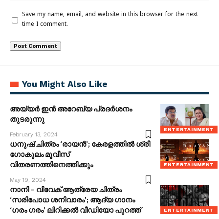
Save my name, email, and website in this browser for the next
time I comment.
You Might Also Like
അയ്യര്‍ ഇന്‍ അറേബ്യ പ്രദര്‍ശനം
തുടരുന്നു
ENTERTAINMENT
February 13, 2024
ധനുഷ് ചിത്രം ‘രായൻ’; കേരളത്തിൽ ശ്രീ
ഗോകുലം മൂവീസ്
വിതരണത്തിനെത്തിക്കും
ENTERTAINMENT
May 19, 2024
നാനി – വിവേക് ആത്രേയ ചിത്രം
‘സരിപോധ ശനിവാരം’; ആദ്യ ഗാനം
‘ഗരം ഗരം’ ലിറിക്കൽ വീഡിയോ പുറത്ത്
ENTERTAINMENT