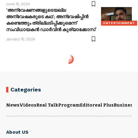
June 15, 2024
‘അന്വേഷണങ്ങളുടെയല്ല
അന്വേഷകരുടെ കഥ’; അന്വേഷിപ്പിന്‍
കണ്ടെത്തും ത്രില്ലടിപ്പിക്കുമെന്ന്
ENTERTAINMENT
സംവിധായകന്‍ ഡാര്‍വിന്‍ കുര്യാക്കോസ്
January 15, 2024
Categories
News
Videos
Real Talk
Program
Editoreal Plus
Business
E
About US