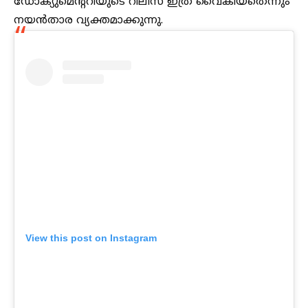
ഡോക്യുമെൻ്ററിയുടെ റിലീസ് ഇത്ര വൈകിയതെന്നും
നയൻതാര വ്യക്തമാക്കുന്നു.
View this post on Instagram