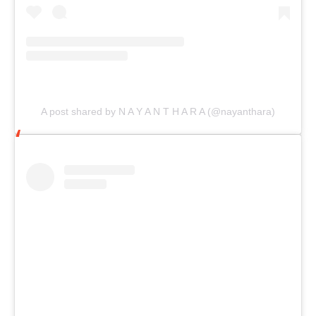
A post shared by N A Y A N T H A R A (@nayanthara)