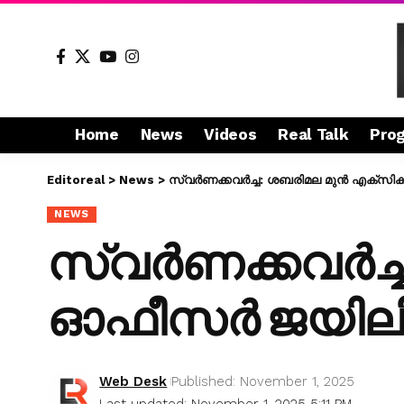
Home
News
Videos
Real Talk
Pro
Editoreal
>
News
>
സ്വർണക്കവർച്ച: ശബരിമല മുൻ എക്സിക്
NEWS
സ്വർണക്കവർച്ച
ഓഫീസർ ജയില
Web Desk
Published: November 1, 2025
Last updated: November 1, 2025 5:11 PM