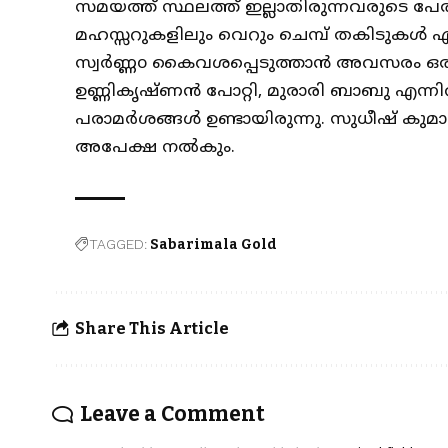
സമയത്ത് സ്ഥലത്ത് ഇല്ലാതിരുന്നവരുടെ പേര
മഹസ്സറുകളിലും വെറും ചെമ്പ് തകിടുകൾ എന്
സ്വർണ്ണo കൈവശപ്പെടുത്താൻ അവസരം ഒരുക്കിയെന
ഉണ്ണികൃഷ്ണൻ പോറ്റി, മുരാരി ബാബു എന
പരാമർശങ്ങൾ ഉണ്ടായിരുന്നു. സുധീഷ് കുമാ
അപേക്ഷ നൽകും.
TAGGED:
Sabarimala Gold
Share This Article
Leave a Comment