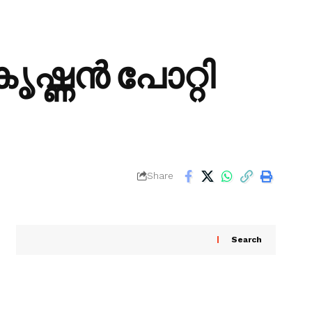
ൃഷ്ണൻ പോറ്റി
Share
Search