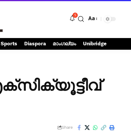
5
Aa
Sports
Diaspora
മാംഗല്യം
Unibridge
സിക്യൂട്ടീവ്
Share