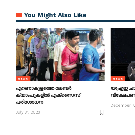
You Might Also Like
NEWS
NEWS
എറണാകുളത്തെ ലേബര്‍
യുഎഇ ചാന
ക്യാംപുകളില്‍ എക്‌സൈസ്
വിക്ഷേപണ 
പരിശോധന
December 7
July 31, 2023