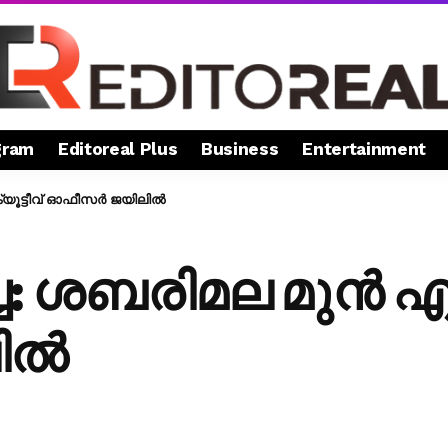
gram
Editoreal Plus
Business
Entertainment
യൂട്ടീവ് ഓഫീസർ ജയിലിൽ
: ശബരിമല മുൻ എക്
ിൽ