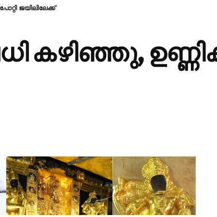
പോറ്റി ജയിലിലേക്ക്
ി കഴിഞ്ഞു, ഉണ്ണിക