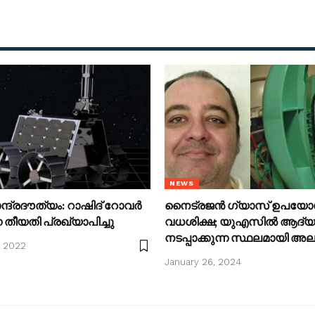
NEWS
്ദ്രദൗത്യം: റാഷിദ് റോവർ
നൈട്രജന്‍ ഗ്യാസ് ഉപയോഗി
തീയതി പ്രഖ്യാപിച്ചു
വധശിക്ഷ; യുഎസില്‍ ആദ്യ
നടപ്പാക്കുന്ന സ്ഥലമായി 
, 2022
January 26, 2024