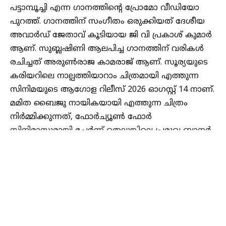
പട്ടാമ്പൂച്ചി എന്ന ഗാനത്തിന്റെ പ്രോമോ വീഡിയോ
പുറത്ത്. ഗാനത്തിന് സംഗീതം ഒരുക്കിയത് ദേശീയ
അവാർഡ് ജേതാവ് കൂടിയായ ജി വി പ്രകാശ് കുമാർ
ആണ്. സുബ്ലഷിണി ആലപിച്ച ഗാനത്തിന് വരികൾ
രചിച്ചത് അരുൺരാജ കാമരാജ് ആണ്. സൂര്യയുടെ
കരിയറിലെ നാല്പത്തിയാറാം ചിത്രമായി എത്തുന്ന
സിനിമയുടെ ആഗോള റിലീസ് 2026 ഓഗസ്റ്റ് 14 നാണ്.
മമിത ബൈജു നായികയായി എത്തുന്ന ചിത്രം
നിർമ്മിക്കുന്നത്, ഫോർച്യൂൺ ഫോർ
സിനിമാസുമായി ചേർന്ന് തെലുങ്കിലെ പ്രമുഖ ബാനർ
ആയ സിതാര എൻറർടെയ്ൻ‍മെൻറ്സ് ആണ്.
ശ്രീകര സ്റ്റുഡിയോസ് ആണ് ചിത്രം
അവതരിപ്പിക്കുന്നത്. സൂര്യദേവര നാഗ വംശി, സായ്
സൗജന്യ എന്നിവരാണ് ചിത്രം നിർമ്മിച്ചിരിക്കുന്നത്.
മമിത ബൈജുവിൻ്റെ നൃത്തമാണ് ഗാനത്തിൻ്റെ
ഹൈലൈറ്റ് എന്നാണ് പ്രോമോ വീഡിയോ
Continue Reading
സൂചിപ്പിക്കുന്നത്. വിജയ് ബിന്നി ആണ് ഗാനത്തിന്