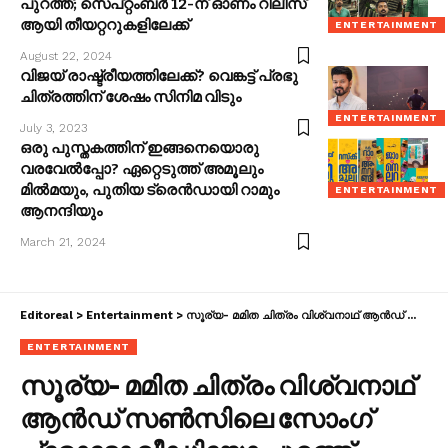
പുറത്ത്; സെപ്റ്റംബർ 12-ന് ഓണം റിലീസ്
ആയി തീയറ്ററുകളിലേക്ക്
ENTERTAINMENT
August 22, 2024
വിജയ് രാഷ്ട്രീയത്തിലേക്ക്? വെങ്കട്ട് പ്രഭു
ചിത്രത്തിന് ശേഷം സിനിമ വിടും
ENTERTAINMENT
July 3, 2023
ഒരു പുസ്തകത്തിന് ഇങ്ങനെയൊരു
വരവേൽപ്പോ? ഏറ്റെടുത്ത് അമൂലും
മിൽമയും, പുതിയ ട്രെൻഡായി റാമും
ENTERTAINMENT
ആനന്ദിയും
March 21, 2024
Editoreal
>
Entertainment
>
സൂര്യ- മമിത ചിത്രം വിശ്വനാഥ് ആൻഡ് സൺസിലെ സോം​ഗ് പ്രോമോ വീഡിയോ പുറത്ത്
ENTERTAINMENT
സൂര്യ- മമിത ചിത്രം വിശ്വനാഥ്
ആൻഡ് സൺസിലെ സോം​ഗ്