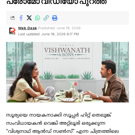
പ്രോമോ വീഡിയോ പുറത്ത്
Web Desk
Published: June 18, 2026
Last updated: June 18, 2026 6:17 PM
സൂര്യയെ നായകനാക്കി സൂപ്പർ ഹിറ്റ് തെലുങ്ക്
സംവിധായകൻ വെങ്കി അറ്റ്ലൂരി ഒരുക്കുന്ന
“വിശ്വനാഥ് ആൻഡ് സൺസ്” എന്ന ചിത്രത്തിലെ