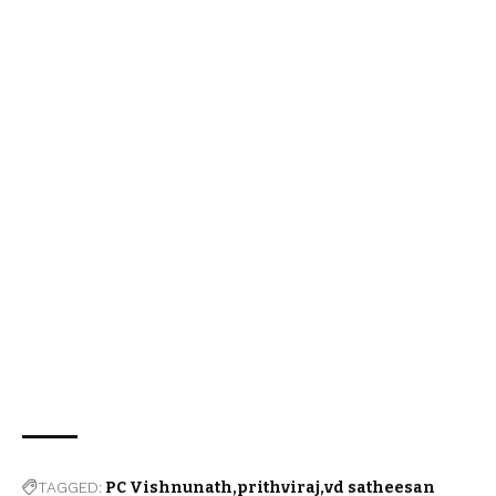
TAGGED:
PC Vishnunath
prithviraj
vd satheesan