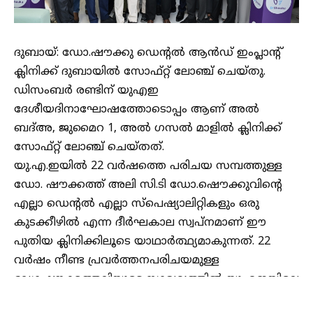
ദുബായ്: ഡോ.ഷൗക്കു ഡെൻ്റൽ ആൻഡ് ഇംപ്ലാൻ്റ്
ക്ലിനിക്ക് ദുബായിൽ സോഫ്റ്റ് ലോഞ്ച് ചെയ്തു.
ഡിസംബർ രണ്ടിന് യുഎഇ
ദേശീയദിനാഘോഷത്തോടൊപ്പം ആണ് അൽ
ബദ്അ, ജുമൈറ 1, അൽ ഗസൽ മാളിൽ ക്ലിനിക്ക്
സോഫ്റ്റ് ലോഞ്ച് ചെയ്തത്.
യു.എ.ഇയിൽ 22 വർഷത്തെ പരിചയ സമ്പത്തുള്ള
ഡോ. ഷൗക്കത്ത് അലി സി.ടി ഡോ.ഷൌക്കുവിൻ്റെ
എല്ലാ ഡെൻ്റൽ എല്ലാ സ്പെഷ്യാലിറ്റികളും ഒരു
കുടക്കീഴിൽ എന്ന ദീർഘകാല സ്വപ്നമാണ് ഈ
പുതിയ ക്ലിനിക്കിലൂടെ യാഥാർത്ഥ്യമാകുന്നത്. 22
വ‍ർഷം നീണ്ട പ്രവർത്തനപരിചയമുള്ള
ഡോ.ഷൗക്കത്തലിയുടെ സാരഥ്യത്തിൽ യുഎഇയിലെ
ജനപ്രിയ ബ്രാൻഡായി ഡോ.ഷൗക്കു ഡെൻ്റൽ