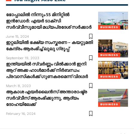
ഭോപ്പാലിൽ നിന്നും 55 മിനിറ്റിൽ
ഇൻഡോർ: എയർ ടാക്സി
സർവ്വീസുമായി മധ്യപ്രദേശ് സർക്കാർ
BUSINESS
June 15, 2024
ഇറ്റലിയിൽ ഭക്ഷ്യ സംസ്കരണ – കയറ്റുമതി
കേന്ദ്രം ആരംഭിച്ച് ലുലു ഗ്രൂപ്പ്
BUSINESS
September 19, 2023
ഇന്ത്യയിൽ സ്വർണ്ണം വിൽക്കാൻ ഇനി
ആറ് അക്ക ഹാൾമാർക്ക് നിർബന്ധം:
പ്രവാസികൾക്ക് ​ഗുണകരമെന്ന് വിദ​ഗ്ദർ
BUSINESS
March 8, 2023
ആകാശ എയർലൈൻസ് അന്താരാഷ്ട്ര
സർവ്വീസ് ആരംഭിക്കുന്നു, ആദ്യം
ദോഹയിലേക്ക്
BUSINESS
February 16, 2024