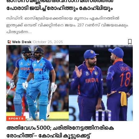
ഓസീസ് മണ്ണിലെ അവസാന മത്സരത്തിൽ
പോരാടി ജയിച്ച് രോഹിത്തും കോഹ്ലിയും
സിഡ്നി: ഓസ്ട്രേലിയക്കെതിരായ മൂന്നാം ഏകദിനത്തിൽ
ഇന്ത്യക്ക് ഒമ്പത് വിക്കറ്റിൻറെ ജയം. 237 റൺസ് വിജയലക്ഷ്യം
പിന്തുടർന്ന…
Web Desk
October 25, 2025
SPORTS
അതിവേഗം 5000; ചരിത്രനേട്ടത്തിനരികെ
രോഹിത്ത് – കോഹ്ലി കൂട്ടുക്കെട്ട്