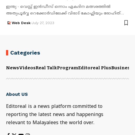
ഇന്ത്യ - വെസ്റ്റ് ഇൻഡീസ് ഒന്നാം ഏകദിന മത്സരത്തിൽ
അത്യപൂർവ്വ റെക്കോർഡിലേക്ക് വിരാട് കോഹ്ലിയും രോഹിത്…
Web Desk
July 27, 2023
Categories
News
Videos
Real Talk
Program
Editoreal Plus
Business
E
About US
Editoreal is a news platform committed to
reporting the latest news and happenings
relevant to Malayalees the world over.