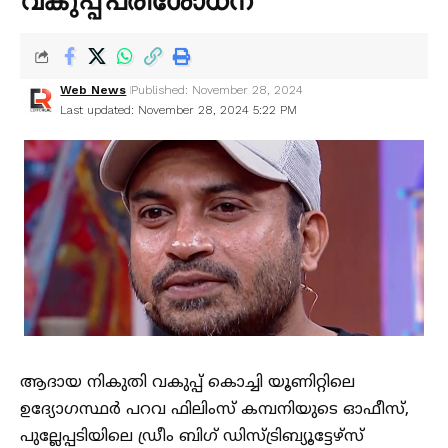
വകുപ്പ് പരിശോധന
Web News
Published: November 28, 2024
Last updated: November 28, 2024 5:22 PM
ആദായ നികുതി വകുപ്പ് കൊച്ചി യൂണിറ്റിലെ
ഉദ്യോഗസ്ഥർ പറവ ഫിലിംസ് കമ്പനിയുടെ ഓഫീസ്,
പുല്ലേപ്പടിയിലെ ഡ്രീം ബിഗ് ഡിസ്ട്രിബ്യൂട്ടേഴ്സ്