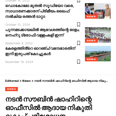
October 14, 2022
ഡൊകോമോ മുതൽ സൂഡിയോ വരെ,
സാധാരണക്കാരന് പ്രിമീയം ലൈഫ്
നൽകിയ രത്തൻ ടാറ്റാ
NEWS
October 10, 2024
പുന്നമടക്കായലിൽ ആവേശത്തിന്റെ ഓളം;
നെഹ്‌റു ട്രോഫി വള്ളംകളി ഇന്ന്
NEWS
September 4, 2022
കേരളത്തിൻ്റെ ഓറഞ്ച് വന്ദേഭാരതിന്
ഇനി ഇരുപത് കോച്ചുകൾ
NEWS
November 19, 2024
Editoreal
>
News
>
നടൻ സൗബിൻ ഷാഹിറിന്റെ ഓഫീസിൽ ആദായ നികുതി വകുപ്പ് പരിശോധന
NEWS
നടൻ സൗബിൻ ഷാഹിറിന്റെ
ഓഫീസിൽ ആദായ നികുതി