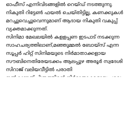
ഓഫീസ് എന്നിവിടങ്ങളിൽ റെയ്ഡ് നടത്തുന്നു.
നികുതി റിട്ടേൺ ഫയൽ ചെയ്തിട്ടില്ല, കണക്കുകൾ
മറച്ചുവെച്ചുവെന്നുമാണ് ആദായ നികുതി വകുപ്പ്
വ്യക്തമാക്കുന്നത്.
സിനിമാ മേഖലയിൽ കളളപ്പണ ഇടപാട് നടക്കുന്ന
സാഹചര്യത്തിലാണ്,മഞ്ഞുമ്മൽ ബോയ്‌സ് എന്ന
സൂപ്പർ ഹിറ്റ് സിനിമയുടെ നിർമാതാക്കളായ
സൗബിനെതിരേയടക്കം ആലപ്പുഴ അരൂർ സ്വദേശി
സിറാജ് വലിയവീട്ടിൽ പരാതി
നൽകുന്നത്.ചിത്രത്തിന്റെ നിർമാതാക്കളായ പറവ
ഫിലിംസുമായി ബന്ധപ്പെട്ടവർ ലാഭവിഹിതമോ
മുടക്കുമുതലോ നൽകാതെ ചതിച്ചെന്നായിരുന്നു
അദ്ദേഹത്തിന്റെ ആരോപണം.
തുടർന്നുള്ള അന്വേഷണത്തിൽ ഗുരുതരമായ
സാമ്പത്തിക തട്ടിപ്പ് നടത്തിയെന്നായിരുന്നു പോലീസ്
കണ്ടെത്തിയത്.ക്രിമിനൽ ഗൂഢാലോചന,
Continue Reading