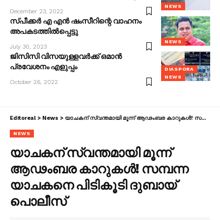
NEWS
December 23, 2022
സ്പീക്കര്‍ എ എന്‍ ഷംസീറിന്റെ വാഹനം
അപകടത്തില്‍പ്പെട്ടു
NEWS
July 30, 2023
ജിസിസി വിസയുള്ളവർക്ക് ഒമാൻ
പ്രവേശനം എളുപ്പം
DIASPORA
NEWS
October 26, 2022
Editoreal
>
News
>
യാചകന് സ്വന്തമായി മൂന്ന് ആഢംബര കാറുകൾ! സമ്പന്ന യാചകനെ പിടികൂടി ദുബായ് പൊലീസ്
NEWS
യാചകന് സ്വന്തമായി മൂന്ന്
ആഢംബര കാറുകൾ! സമ്പന്ന
യാചകനെ പിടികൂടി ദുബായ്
പൊലീസ്