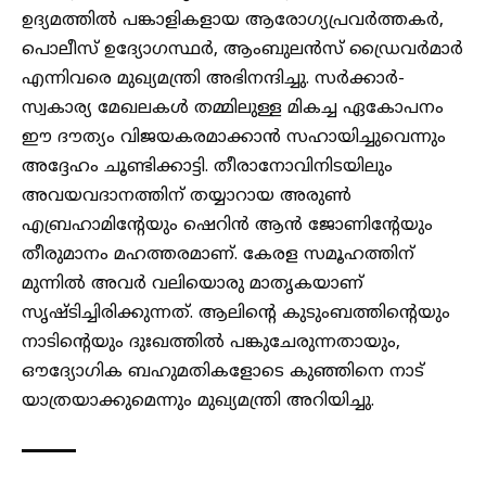
ഉദ്യമത്തിൽ പങ്കാളികളായ ആരോഗ്യപ്രവർത്തകർ,
പൊലീസ് ഉദ്യോഗസ്ഥർ, ആംബുലൻസ് ഡ്രൈവർമാർ
എന്നിവരെ മുഖ്യമന്ത്രി അഭിനന്ദിച്ചു. സർക്കാർ-
സ്വകാര്യ മേഖലകൾ തമ്മിലുള്ള മികച്ച ഏകോപനം
ഈ ദൗത്യം വിജയകരമാക്കാൻ സഹായിച്ചുവെന്നും
അദ്ദേഹം ചൂണ്ടിക്കാട്ടി. തീരാനോവിനിടയിലും
അവയവദാനത്തിന് തയ്യാറായ അരുൺ
എബ്രഹാമിന്റേയും ഷെറിൻ ആൻ ജോണിന്റേയും
തീരുമാനം മഹത്തരമാണ്. കേരള സമൂഹത്തിന്
മുന്നിൽ അവർ വലിയൊരു മാതൃകയാണ്
സൃഷ്ടിച്ചിരിക്കുന്നത്. ആലിന്‍റെ കുടുംബത്തിന്‍റെയും
നാടിന്‍റെയും ദുഃഖത്തിൽ പങ്കുചേരുന്നതായും,
ഔദ്യോഗിക ബഹുമതികളോടെ കുഞ്ഞിനെ നാട്
യാത്രയാക്കുമെന്നും മുഖ്യമന്ത്രി അറിയിച്ചു.