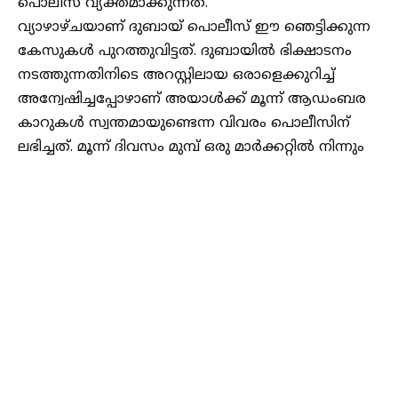
പൊലീസ് വ്യക്തമാക്കുന്നത്.
വ്യാഴാഴ്ചയാണ് ദുബായ് പൊലീസ് ഈ ഞെട്ടിക്കുന്ന
കേസുകൾ പുറത്തുവിട്ടത്. ദുബായിൽ ഭിക്ഷാടനം
നടത്തുന്നതിനിടെ അറസ്റ്റിലായ ഒരാളെക്കുറിച്ച്
അന്വേഷിച്ചപ്പോഴാണ് അയാൾക്ക് മൂന്ന് ആഡംബര
കാറുകൾ സ്വന്തമായുണ്ടെന്ന വിവരം പൊലീസിന്
ലഭിച്ചത്. മൂന്ന് ദിവസം മുമ്പ് ഒരു മാർക്കറ്റിൽ നിന്നും
പിടിയിലായ ഭിക്ഷാടകന്റെ പക്കൽ നിന്ന് 25,000
ദിർഹം (ഏകദേശം 5.6 ലക്ഷം രൂപ) പൊലീസ്
പിടിച്ചെടുത്തു. തറയിൽ പായ വിരിച്ചിരുന്ന് ഭിക്ഷാടനം
നടത്തിയിരുന്ന ഇയാൾ പണമെല്ലാം പായയുടെ
അടിയിലാണ് ഒളിപ്പിച്ചിരുന്നത്.
മറ്റൊരു സംഭവത്തിൽ, രണ്ട് വയസ്സുള്ള കുഞ്ഞിനെ
കൈയ്യിലെടുത്ത് ജനങ്ങളുടെ സഹതാപം പിടിച്ചുപറ്റി
ഭിക്ഷാടനം നടത്തിയിരുന്ന ഏഷ്യക്കാരൻ പിടിയിലായി.
Continue Reading
ഇയാളുടെ പക്കൽ നിന്ന് വിവിധ വിദേശ
കറൻസികളിലായി 20,000 ദിർഹത്തോളം (ഏകദേശം