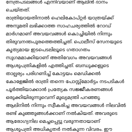
നേത്രപടലങ്ങൾ എന്നിവയാണ് ആലിൻ ദാനം
ചെയ്തത്.
രാത്രിയായതിനാൽ ഹെലികോപ്റ്റർ യാത്രയ്ക്ക്
അനുമതി ലഭിക്കാത്ത സാഹചര്യത്തിൽ റോഡ്
മാർഗമാണ് അവയവങ്ങൾ കൊച്ചിയിൽ നിന്നും
തിരുവനന്തപുരത്തെത്തിച്ചത്. പൊലീസ് സേനയുടെ
കൃത്യമായ ഇടപെടലിലൂടെ ഗതാഗതം
സുഗമമാക്കിയാണ് അതിവേഗം അവയവങ്ങൾ
ആശുപത്രികളിൽ എത്തിച്ചത്. ബന്ധുക്കളുടെ
താല്പര്യം പരിഗണിച്ച് കോട്ടയം മെഡിക്കൽ
കോളേജിൽ രാത്രി തന്നെ പോസ്റ്റ്മോർട്ടം നടപടികൾ
പൂർത്തിയാക്കാൻ പ്രത്യേക സജ്ജീകരണങ്ങൾ
ഒരുക്കിയിരുന്നുവെന്ന് മുഖ്യമന്ത്രി പറഞ്ഞു.
ആലിനിൽ നിന്നും സ്വീകരിച്ച അവയവങ്ങൾ നിലവിൽ
രണ്ട് കുഞ്ഞുങ്ങൾക്കാണ് നൽകിയത്. അവരുടെ
ആരോഗ്യനില മെച്ചപ്പെട്ടു വരുന്നതായാണ്
ആശുപത്രി അധികൃതർ നൽകുന്ന വിവരം. ഈ