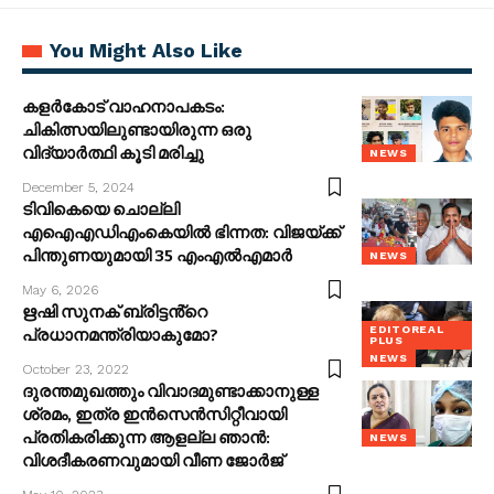
You Might Also Like
കളർകോട് വാഹനാപകടം:
ചികിത്സയിലുണ്ടായിരുന്ന ഒരു
വിദ്യാർത്ഥി കൂടി മരിച്ചു
NEWS
December 5, 2024
ടിവികെയെ ചൊല്ലി
എഐഎഡിഎംകെയിൽ ഭിന്നത: വിജയ്ക്ക്
പിന്തുണയുമായി 35 എംഎൽഎമാർ
NEWS
May 6, 2026
ഋഷി സുനക് ബ്രിട്ടൻ്റെ
EDITOREAL
പ്രധാനമന്ത്രിയാകുമോ?
PLUS
NEWS
October 23, 2022
ദുരന്തമുഖത്തും വിവാദമുണ്ടാക്കാനുള്ള
ശ്രമം, ഇത്ര ഇന്‍സെന്‍സിറ്റീവായി
പ്രതികരിക്കുന്ന ആളല്ല ഞാന്‍:
NEWS
വിശദീകരണവുമായി വീണ ജോര്‍ജ്