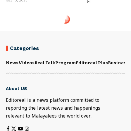
May 10, 2023
Categories
News
Videos
Real Talk
Program
Editoreal Plus
Business
E
About US
Editoreal is a news platform committed to
reporting the latest news and happenings
relevant to Malayalees the world over.